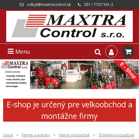
odbyt@maxtracontrol.sk
031 / 7707 561-2
Menu
E-shop je určený pre veľkoobchod a
montážne firmy
Úvod
Fitingy a príruby
Fitingy mosadzné
Šróbenia mosadzné