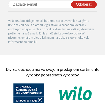
Odoberať
Vaše osobné údaje (email) budeme spracovávať len za týmto
účelom v súlade s platnou legislatívou a zásadami ochrany
osobných údajov. Súhlas potvrdíte kliknutím na odkaz, ktorý vám
pošleme na váš email. Súhlas môžete kedykoľvek odvolať
písomne, emailom alebo kliknutím na odkaz z ktoréhokoľvek
informačného emailu.
Divízia obchodu má vo svojom predajnom sortimente
výrobky popredných výrobcov: