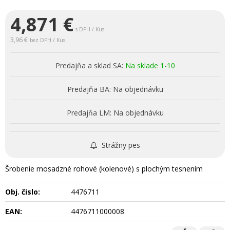
4,871
€
s DPH / Kus
3,96 €
bez DPH / Kus
Predajňa a sklad SA:
Na sklade 1-10
Predajňa BA:
Na objednávku
Predajňa LM:
Na objednávku
Strážny pes
Šrobenie mosadzné rohové (kolenové) s plochým tesnením
Obj. čislo:
4476711
EAN:
4476711000008