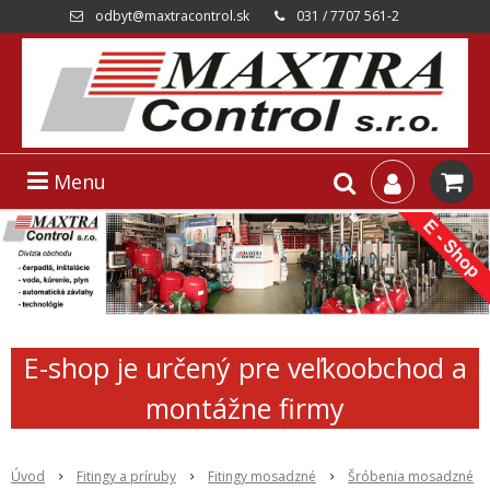
odbyt@maxtracontrol.sk
031 / 7707 561-2
Menu
E-shop je určený pre veľkoobchod a
montážne firmy
Úvod
Fitingy a príruby
Fitingy mosadzné
Šróbenia mosadzné