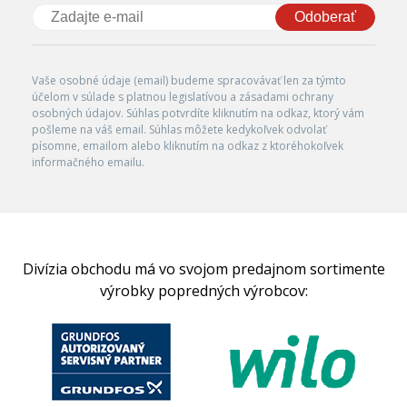
Odoberať
Vaše osobné údaje (email) budeme spracovávať len za týmto
účelom v súlade s platnou legislatívou a zásadami ochrany
osobných údajov. Súhlas potvrdíte kliknutím na odkaz, ktorý vám
pošleme na váš email. Súhlas môžete kedykoľvek odvolať
písomne, emailom alebo kliknutím na odkaz z ktoréhokoľvek
informačného emailu.
Divízia obchodu má vo svojom predajnom sortimente
výrobky popredných výrobcov: