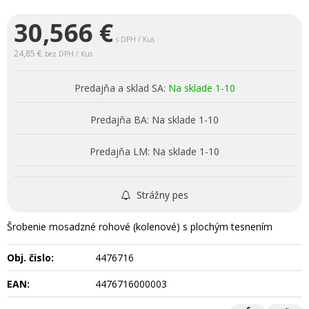
30,566
€
s DPH / Kus
24,85 €
bez DPH / Kus
Predajňa a sklad SA:
Na sklade 1-10
Predajňa BA:
Na sklade 1-10
Predajňa LM:
Na sklade 1-10
Strážny pes
Šrobenie mosadzné rohové (kolenové) s plochým tesnením
Obj. čislo:
4476716
EAN:
4476716000003