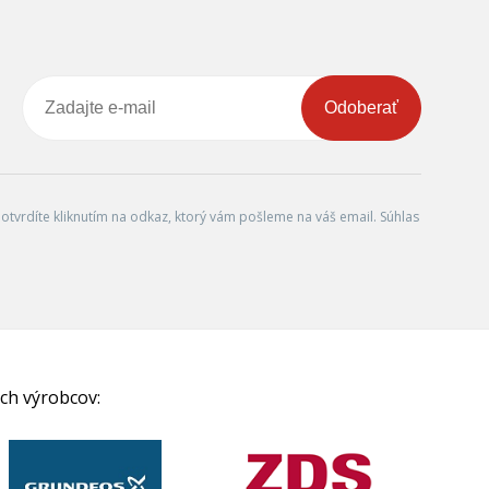
Odoberať
tvrdíte kliknutím na odkaz, ktorý vám pošleme na váš email. Súhlas
ch výrobcov: