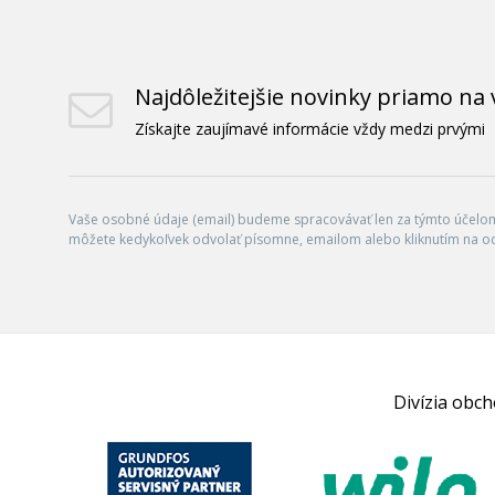
Najdôležitejšie novinky priamo na 
Získajte zaujímavé informácie vždy medzi prvými
Vaše osobné údaje (email) budeme spracovávať len za týmto účelom 
môžete kedykoľvek odvolať písomne, emailom alebo kliknutím na o
Divízia obc