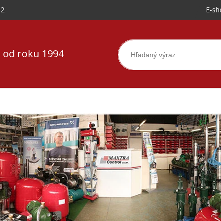
-2
E-sh
 od roku 1994