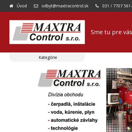
Úvod
odbyt@maxtracontrol.sk
031 / 7707 561
Sme tu pre vás
Kategórie