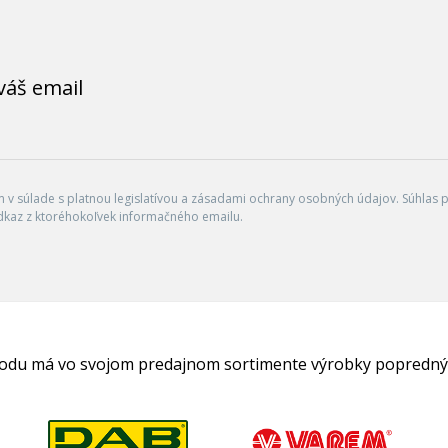
váš email
v súlade s platnou legislatívou a zásadami ochrany osobných údajov. Súhlas po
dkaz z ktoréhokoľvek informačného emailu.
hodu má vo svojom predajnom sortimente výrobky popredný