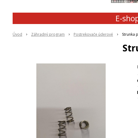
E-shop
Úvod
Záhradný program
Postrekovače úderové
Strunka p
Str