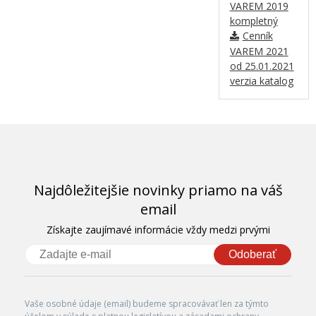
VAREM 2019
kompletný
Cenník
VAREM 2021
od 25.01.2021
verzia katalog
Najdôležitejšie novinky priamo na váš
email
Získajte zaujímavé informácie vždy medzi prvými
Odoberať
Vaše osobné údaje (email) budeme spracovávať len za týmto