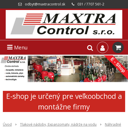
odbyt@maxtracontrol.sk
031 / 7707 561-2
Menu
E-shop je určený pre veľkoobchod a
montážne firmy
Úvod
Tlakové nádoby, Expanzomaty, nádrže na vodu
Náhradné