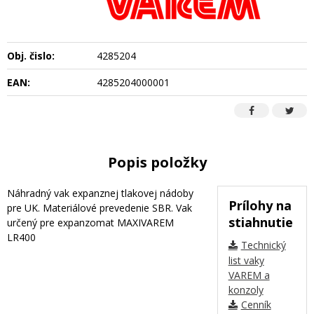
Obj. čislo:
4285204
EAN:
4285204000001
Popis položky
Náhradný vak expanznej tlakovej nádoby
Prílohy na
pre UK. Materiálové prevedenie SBR. Vak
stiahnutie
určený pre expanzomat MAXIVAREM
LR400
Technický
list vaky
VAREM a
konzoly
Cenník