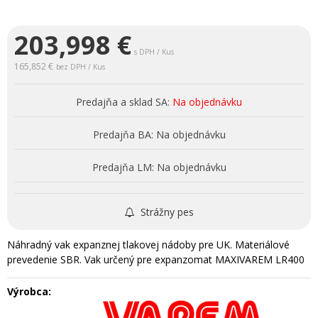
203,998
€
s DPH / Kus
165,852 €
bez DPH / Kus
Predajňa a sklad SA:
Na objednávku
Predajňa BA:
Na objednávku
Predajňa LM:
Na objednávku
Strážny pes
Náhradný vak expanznej tlakovej nádoby pre UK. Materiálové
prevedenie SBR. Vak určený pre expanzomat MAXIVAREM LR400
Výrobca: