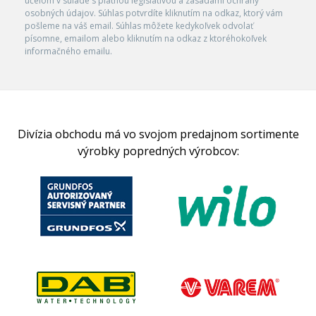
účelom v súlade s platnou legislatívou a zásadami ochrany
osobných údajov. Súhlas potvrdíte kliknutím na odkaz, ktorý vám
pošleme na váš email. Súhlas môžete kedykoľvek odvolať
písomne, emailom alebo kliknutím na odkaz z ktoréhokoľvek
informačného emailu.
Divízia obchodu má vo svojom predajnom sortimente
výrobky popredných výrobcov: