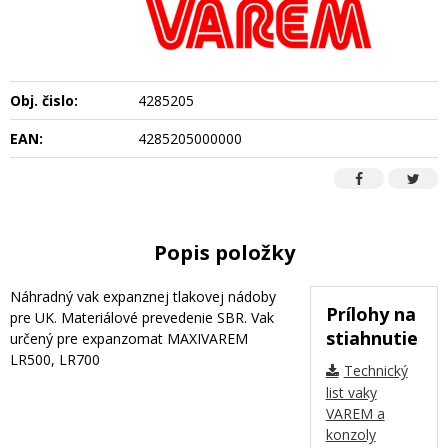
Obj. čislo:
4285205
EAN:
4285205000000
Popis položky
Náhradný vak expanznej tlakovej nádoby
Prílohy na
pre UK. Materiálové prevedenie SBR. Vak
stiahnutie
určený pre expanzomat MAXIVAREM
LR500, LR700
Technický
list vaky
VAREM a
konzoly