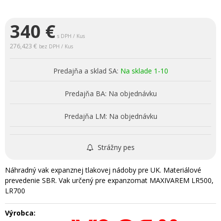
340
€
s DPH / Kus
276,423 €
bez DPH / Kus
Predajňa a sklad SA:
Na sklade 1-10
Predajňa BA:
Na objednávku
Predajňa LM:
Na objednávku
Strážny pes
Náhradný vak expanznej tlakovej nádoby pre UK. Materiálové
prevedenie SBR. Vak určený pre expanzomat MAXIVAREM LR500,
LR700
Výrobca: