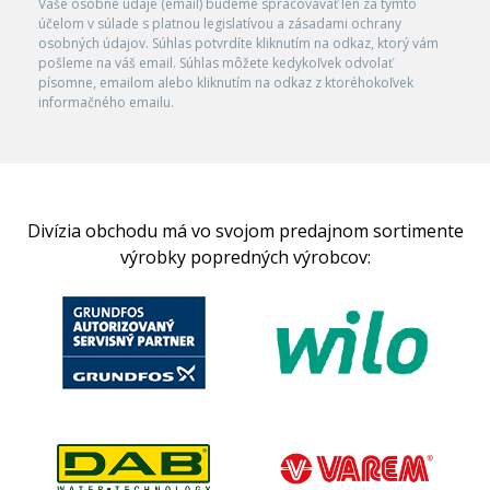
Vaše osobné údaje (email) budeme spracovávať len za týmto
účelom v súlade s platnou legislatívou a zásadami ochrany
osobných údajov. Súhlas potvrdíte kliknutím na odkaz, ktorý vám
pošleme na váš email. Súhlas môžete kedykoľvek odvolať
písomne, emailom alebo kliknutím na odkaz z ktoréhokoľvek
informačného emailu.
Divízia obchodu má vo svojom predajnom sortimente
výrobky popredných výrobcov: