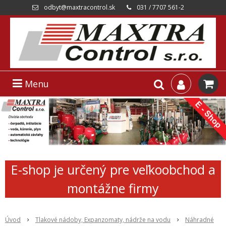
odbyt@maxtracontrol.sk
031 / 7707 561-2
Menu
E-shop je určený pre veľkoobchod a
montážne firmy
Úvod
Tlakové nádoby, Expanzomaty, nádrže na vodu
Náhradné