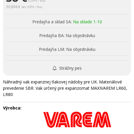
s DPH / Kus
30,894 €
bez DPH / Kus
Predajňa a sklad SA:
Na sklade 1-10
Predajňa BA:
Na objednávku
Predajňa LM:
Na objednávku
Strážny pes
Náhradný vak expanznej tlakovej nádoby pre UK. Materiálové
prevedenie SBR. Vak určený pre expanzomat MAXIVAREM LR60,
LR80
Výrobca: