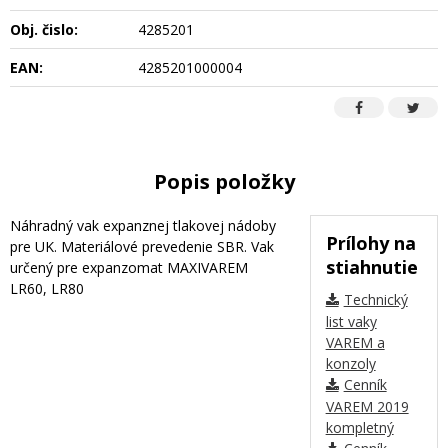
Obj. čislo:
4285201
EAN:
4285201000004
Popis položky
Náhradný vak expanznej tlakovej nádoby
Prílohy na
pre UK. Materiálové prevedenie SBR. Vak
stiahnutie
určený pre expanzomat MAXIVAREM
LR60, LR80
Technický
list vaky
VAREM a
konzoly
Cenník
VAREM 2019
kompletný