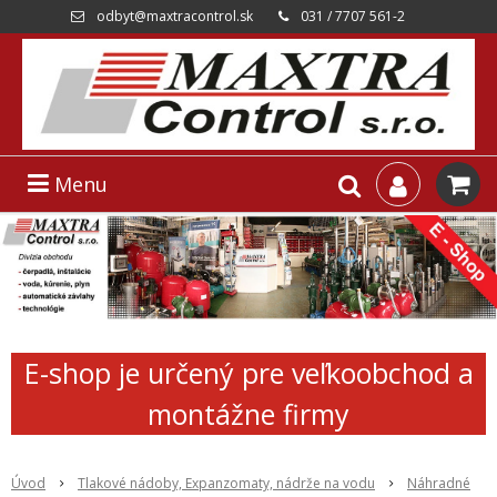
odbyt@maxtracontrol.sk
031 / 7707 561-2
Menu
E-shop je určený pre veľkoobchod a
montážne firmy
Úvod
Tlakové nádoby, Expanzomaty, nádrže na vodu
Náhradné