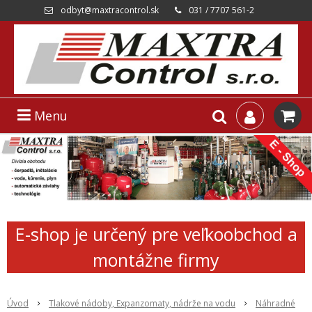
odbyt@maxtracontrol.sk
031 / 7707 561-2
Menu
E-shop je určený pre veľkoobchod a
montážne firmy
Úvod
Tlakové nádoby, Expanzomaty, nádrže na vodu
Náhradné