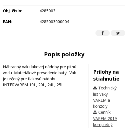
Obj. čislo:
4285003
EAN:
4285003000004
Popis položky
Náhradný vak tlakovej nádoby pre pitnú
Prílohy na
vodu. Materiálové prevedenie butyl. Vak
stiahnutie
je určený pre tlakovú nádobu
INTERVAREM 19L, 20L, 24L, 25L
Technický
list vaky
VAREM a
konzoly
Cenník
VAREM 2019
kompletný