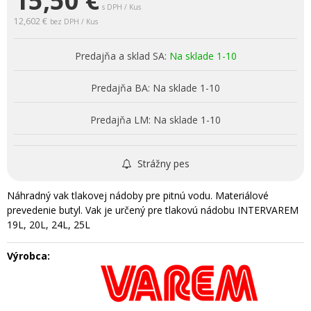
15,50
€
s DPH / Kus
12,602 €
bez DPH / Kus
Predajňa a sklad SA:
Na sklade 1-10
Predajňa BA:
Na sklade 1-10
Predajňa LM:
Na sklade 1-10
Strážny pes
Náhradný vak tlakovej nádoby pre pitnú vodu. Materiálové
prevedenie butyl. Vak je určený pre tlakovú nádobu INTERVAREM
19L, 20L, 24L, 25L
Výrobca: