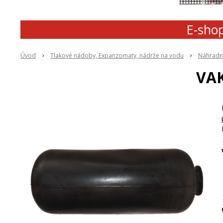
E-shop
Úvod
Tlakové nádoby, Expanzomaty, nádrže na vodu
Náhradné
VAK