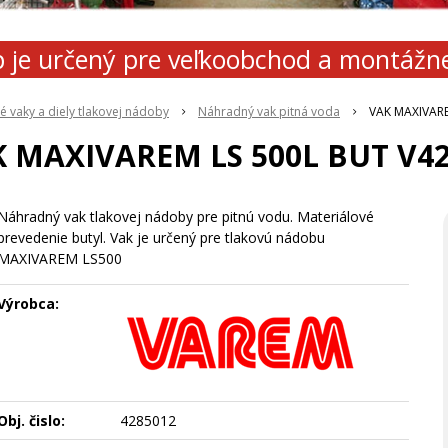
 je určený pre veľkoobchod a montážn
 vaky a diely tlakovej nádoby
Náhradný vak pitná voda
VAK MAXIVARE
 MAXIVAREM LS 500L BUT V4
Náhradný vak tlakovej nádoby pre pitnú vodu. Materiálové
prevedenie butyl. Vak je určený pre tlakovú nádobu
MAXIVAREM LS500
Výrobca:
Obj. čislo:
4285012