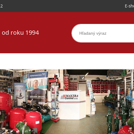
-2
E-sh
 od roku 1994