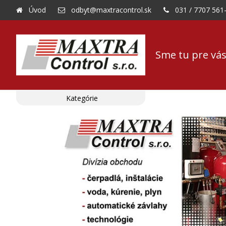
Úvod
odbyt@maxtracontrol.sk
031 / 7707 561
Sme tu pre vás
Kategórie