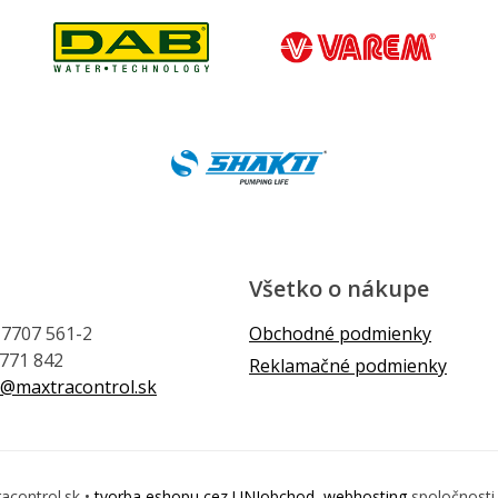
Všetko o nákupe
1 7707 561-2
Obchodné podmienky
 771 842
Reklamačné podmienky
@maxtracontrol.sk
acontrol.sk •
tvorba eshopu cez UNIobchod
,
webhosting
spoločnost