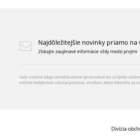
Najdôležitejšie novinky priamo na 
Získajte zaujímavé informácie vždy medzi prvými
Vaše osobné údaje (email) budeme spracovávať len za týmto účelom 
môžete kedykoľvek odvolať písomne, emailom alebo kliknutím na o
Divízia obc