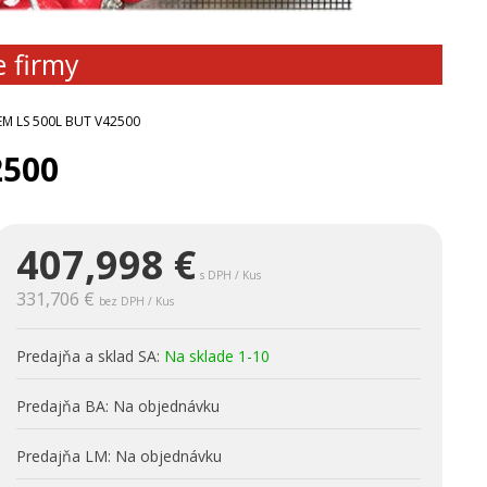
e firmy
M LS 500L BUT V42500
2500
407,998
€
s DPH / Kus
331,706 €
bez DPH / Kus
Predajňa a sklad SA:
Na sklade 1-10
Predajňa BA:
Na objednávku
Predajňa LM:
Na objednávku