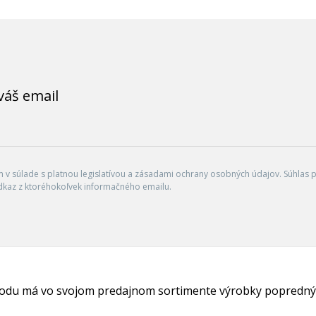
váš email
v súlade s platnou legislatívou a zásadami ochrany osobných údajov. Súhlas po
dkaz z ktoréhokoľvek informačného emailu.
hodu má vo svojom predajnom sortimente výrobky popredný