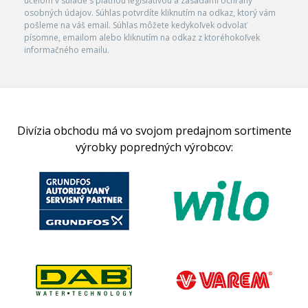
účelom v súlade s platnou legislatívou a zásadami ochrany
osobných údajov. Súhlas potvrdíte kliknutím na odkaz, ktorý vám
pošleme na váš email. Súhlas môžete kedykoľvek odvolať
písomne, emailom alebo kliknutím na odkaz z ktoréhokoľvek
informačného emailu.
Divízia obchodu má vo svojom predajnom sortimente
výrobky popredných výrobcov: