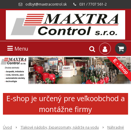
odbyt@maxtracontrol.sk
031 / 7707 561-2
Menu
E-shop je určený pre veľkoobchod a
montážne firmy
Úvod
Tlakové nádoby, Expanzomaty, nádrže na vodu
Náhradné