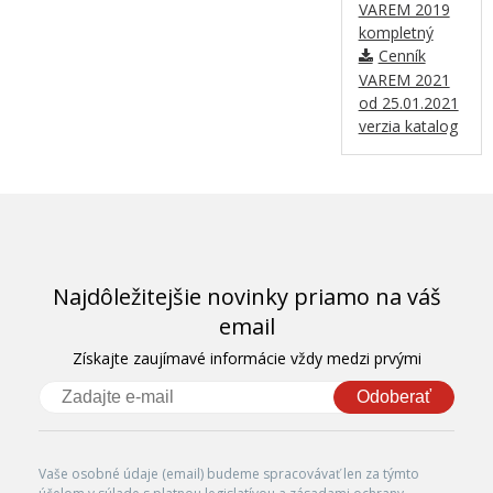
VAREM 2019
kompletný
Cenník
VAREM 2021
od 25.01.2021
verzia katalog
Najdôležitejšie novinky priamo na váš
email
Získajte zaujímavé informácie vždy medzi prvými
Odoberať
Vaše osobné údaje (email) budeme spracovávať len za týmto