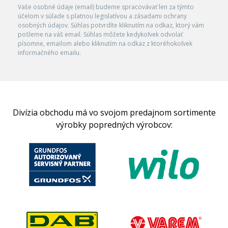
Vaše osobné údaje (email) budeme spracovávať len za týmto
účelom v súlade s platnou legislatívou a zásadami ochrany
osobných údajov. Súhlas potvrdíte kliknutím na odkaz, ktorý vám
pošleme na váš email. Súhlas môžete kedykoľvek odvolať
písomne, emailom alebo kliknutím na odkaz z ktoréhokoľvek
informačného emailu.
Divízia obchodu má vo svojom predajnom sortimente
výrobky popredných výrobcov: