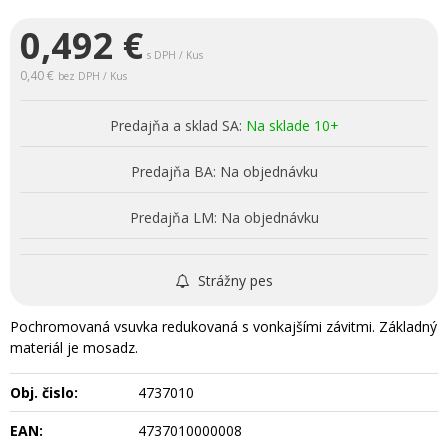
0,492
€
s DPH / Kus
0,40 €
bez DPH / Kus
Predajňa a sklad SA:
Na sklade 10+
Predajňa BA:
Na objednávku
Predajňa LM:
Na objednávku
Strážny pes
Pochromovaná vsuvka redukovaná s vonkajšími závitmi. Základný
materiál je mosadz.
Obj. čislo:
4737010
EAN:
4737010000008