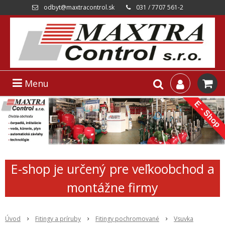
odbyt@maxtracontrol.sk
031 / 7707 561-2
Menu
E-shop je určený pre veľkoobchod a
montážne firmy
Úvod
Fitingy a príruby
Fitingy pochromované
Vsuvka