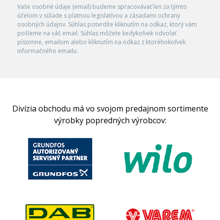
Vaše osobné údaje (email) budeme spracovávať len za týmto
účelom v súlade s platnou legislatívou a zásadami ochrany
osobných údajov. Súhlas potvrdíte kliknutím na odkaz, ktorý vám
pošleme na váš email. Súhlas môžete kedykoľvek odvolať
písomne, emailom alebo kliknutím na odkaz z ktoréhokoľvek
informačného emailu.
Divízia obchodu má vo svojom predajnom sortimente
výrobky popredných výrobcov: