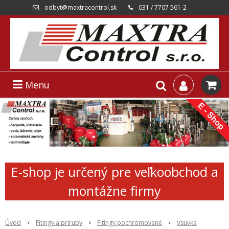
odbyt@maxtracontrol.sk
031 / 7707 561-2
Menu
E-shop je určený pre veľkoobchod a
montážne firmy
Úvod
Fitingy a príruby
Fitingy pochromované
Vsuvka