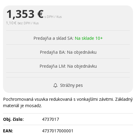
1,353
€
s DPH / Kus
1,10 €
bez DPH / Kus
Predajňa a sklad SA:
Na sklade 10+
Predajňa BA:
Na objednávku
Predajňa LM:
Na objednávku
Strážny pes
Pochromovaná vsuvka redukovaná s vonkajšími závitmi. Základný
materiál je mosadz.
Obj. čislo:
4737017
EAN:
4737017000001