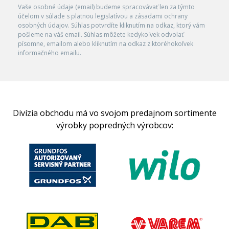
Vaše osobné údaje (email) budeme spracovávať len za týmto
účelom v súlade s platnou legislatívou a zásadami ochrany
osobných údajov. Súhlas potvrdíte kliknutím na odkaz, ktorý vám
pošleme na váš email. Súhlas môžete kedykoľvek odvolať
písomne, emailom alebo kliknutím na odkaz z ktoréhokoľvek
informačného emailu.
Divízia obchodu má vo svojom predajnom sortimente
výrobky popredných výrobcov: