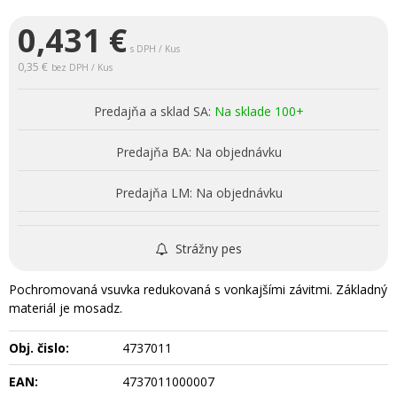
0,431
€
s DPH / Kus
0,35 €
bez DPH / Kus
Predajňa a sklad SA:
Na sklade 100+
Predajňa BA:
Na objednávku
Predajňa LM:
Na objednávku
Strážny pes
Pochromovaná vsuvka redukovaná s vonkajšími závitmi. Základný
materiál je mosadz.
Obj. čislo:
4737011
EAN:
4737011000007