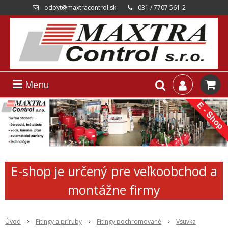
odbyt@maxtracontrol.sk
031 / 7707 561-2
Menu
E-shop je určený pre veľkoobchod a
montážne firmy
Úvod
Fitingy a príruby
Fitingy pochromované
Vsuvka