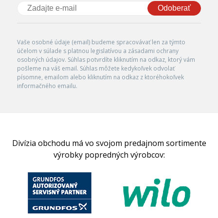
Odoberať
Vaše osobné údaje (email) budeme spracovávať len za týmto
účelom v súlade s platnou legislatívou a zásadami ochrany
osobných údajov. Súhlas potvrdíte kliknutím na odkaz, ktorý vám
pošleme na váš email. Súhlas môžete kedykoľvek odvolať
písomne, emailom alebo kliknutím na odkaz z ktoréhokoľvek
informačného emailu.
Divízia obchodu má vo svojom predajnom sortimente
výrobky popredných výrobcov: