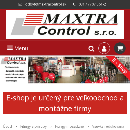
odbyt@maxtracontrol.sk
031 / 7707 561-2
Menu
E-shop je určený pre veľkoobchod a
montážne firmy
Úvod
Fitingy a príruby
Fitingy mosadzné
Vsuvka redukovaná