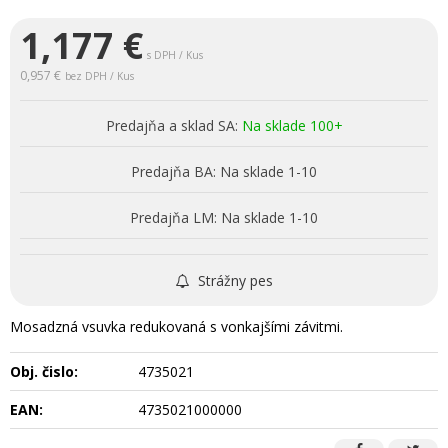
1,177
€
s DPH / Kus
0,957 €
bez DPH / Kus
Predajňa a sklad SA:
Na sklade 100+
Predajňa BA:
Na sklade 1-10
Predajňa LM:
Na sklade 1-10
Strážny pes
Mosadzná vsuvka redukovaná s vonkajšími závitmi.
Obj. čislo:
4735021
EAN:
4735021000000