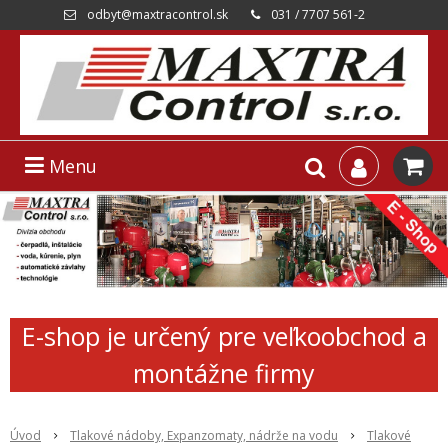
odbyt@maxtracontrol.sk
031 / 7707 561-2
Menu
E-shop je určený pre veľkoobchod a
montážne firmy
Úvod
Tlakové nádoby, Expanzomaty, nádrže na vodu
Tlakové