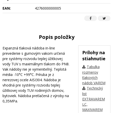
EAN:
4276000000005
Popis položky
Expanzná tlaková nádoba in-line
Prílohy na
prevedenie s gumovým vakom určená
stiahnutie
pre systémy rozvodu teplej úžitkovej
vody TUV s maximálnym tlakom do PN8.
Tabulka
Vak nádoby nie je vymeniteľný. Teplotá
rozmerov
média -10°C +99°C. Príruba je z
tlakových
nerezovej ocele AISI304. Nádoba je
nádob VAREM
vhodná pre systémy rozvodu teplej
Technický
úžitkovej vody TUV rodinných domov,
list
bytoviek. Nádoba pretlačená z výroby na
EXTRAVAREM
0,35MPa.
LC,
MAXIVAREM