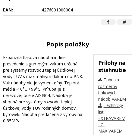
EAN:
4276001000004
Popis položky
Expanzná tlaková nádoba in-line
Prílohy na
prevedenie s gumovým vakom určená
stiahnutie
pre systémy rozvodu teplej úžitkovej
vody TUV s maximálnym tlakom do PN8.
Tabulka
Vak nádoby nie je vymeniteľný. Teplotá
rozmerov
média -10°C +99°C. Príruba je z
tlakových
nerezovej ocele AISI304. Nádoba je
nádob VAREM
vhodná pre systémy rozvodu teplej
Technický
úžitkovej vody TUV rodinných domov,
list
bytoviek. Nádoba pretlačená z výroby na
EXTRAVAREM
0,35MPa.
LC,
MAXIVAREM