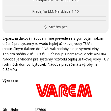
Predajňa LM:
Na sklade 1-10
Strážny pes
Expanzná tlaková nádoba in-line prevedenie s gumovým vakom
určená pre systémy rozvodu teplej úžitkovej vody TUV s
maximálnym tlakom do PN8. Vak nádoby nie je vymeniteľný.
Teplotá média -10°C +99°C. Príruba je z nerezovej ocele AISI304.
Nádoba je vhodná pre systémy rozvodu teplej úžitkovej vody TUV
rodinných domov, bytoviek. Nádoba pretlačená z výroby na
0,35MPa.
Výrobca:
Obj. čislo:
4276001