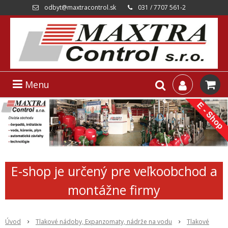
odbyt@maxtracontrol.sk
031 / 7707 561-2
Menu
E-shop je určený pre veľkoobchod a
montážne firmy
Úvod
Tlakové nádoby, Expanzomaty, nádrže na vodu
Tlakové