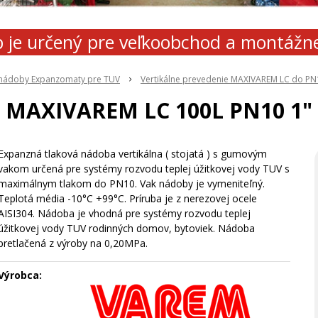
 je určený pre veľkoobchod a montážn
 nádoby Expanzomaty pre TUV
Vertikálne prevedenie MAXIVAREM LC do PN
MAXIVAREM LC 100L PN10 1"
Expanzná tlaková nádoba vertikálna ( stojatá ) s gumovým
vakom určená pre systémy rozvodu teplej úžitkovej vody TUV s
maximálnym tlakom do PN10. Vak nádoby je vymeniteľný.
Teplotá média -10°C +99°C. Príruba je z nerezovej ocele
AISI304. Nádoba je vhodná pre systémy rozvodu teplej
úžitkovej vody TUV rodinných domov, bytoviek. Nádoba
pretlačená z výroby na 0,20MPa.
Výrobca: