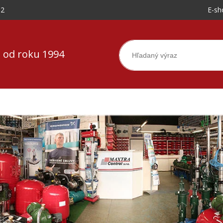
-2
E-sh
 od roku 1994