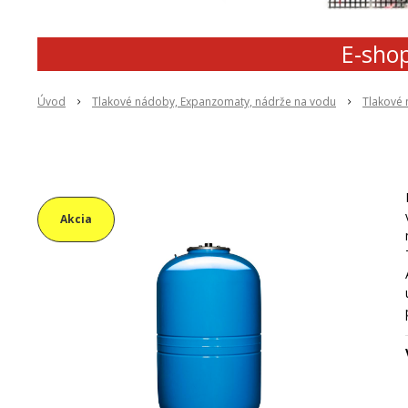
E-shop
Úvod
Tlakové nádoby, Expanzomaty, nádrže na vodu
Tlakové
Akcia