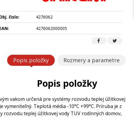
Obj. čislo:
4276062
EAN:
4276062000005
Popis položky
Rozmery a parametre
Popis položky
ovým vakom určená pre systémy rozvodu teplej úžitkovej
vymeniteľný. Teplotá média -10°C +99°C. Príruba je z
y rozvodu teplej úžitkovej vody TUV rodinných domov,