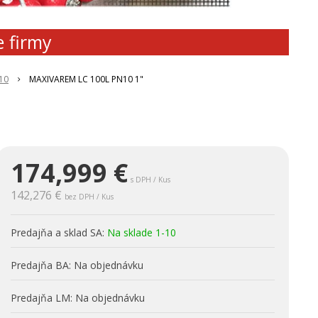
e firmy
10
MAXIVAREM LC 100L PN10 1"
174,999
€
s DPH / Kus
142,276 €
bez DPH / Kus
Predajňa a sklad SA:
Na sklade 1-10
Predajňa BA:
Na objednávku
Predajňa LM:
Na objednávku