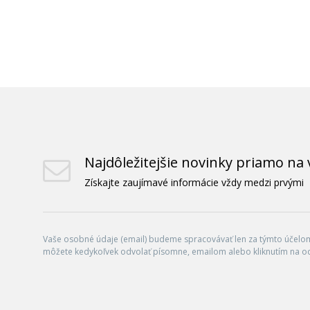
Najdôležitejšie novinky priamo na 
Získajte zaujímavé informácie vždy medzi prvými
Vaše osobné údaje (email) budeme spracovávať len za týmto účelom 
môžete kedykoľvek odvolať písomne, emailom alebo kliknutím na o