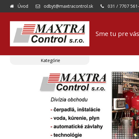
Úvod
odbyt@maxtracontrol.sk
031 / 7707 561
Sme tu pre vás
Kategórie