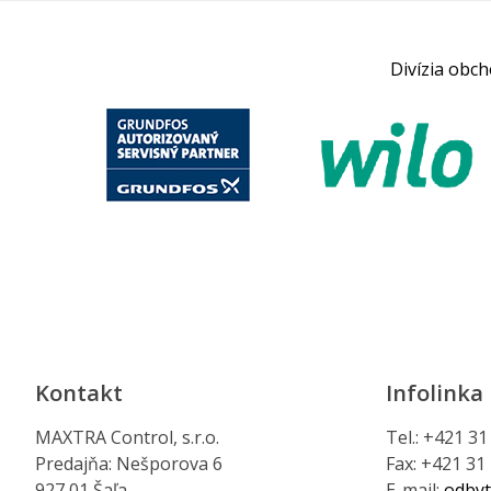
Divízia obc
Kontakt
Infolinka
MAXTRA Control, s.r.o.
Tel.: +421 3
Predajňa: Nešporova 6
Fax: +421 31
927 01 Šaľa
E-mail:
odbyt