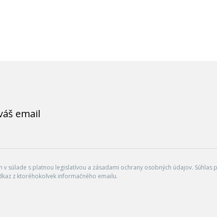
váš email
v súlade s platnou legislatívou a zásadami ochrany osobných údajov. Súhlas po
dkaz z ktoréhokoľvek informačného emailu.