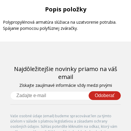
Popis položky
Polypropylénová armatúra slúžiaca na uzatvorenie potrubia.
Spájanie pomocou polyfúznej zváračky.
Najdôležitejšie novinky priamo na váš
email
Získajte zaujímavé informácie vždy medzi prvými
Odoberať
Vaše osobné údaje (email) budeme spracovávať len za týmto
účelom v súlade s platnou legislatívou a zásadami ochrany
osobných údajov. Súhlas potvrdíte kliknutím na odkaz, ktorý vám