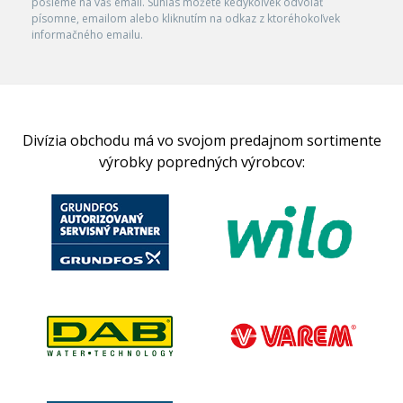
pošleme na váš email. Súhlas môžete kedykoľvek odvolať
písomne, emailom alebo kliknutím na odkaz z ktoréhokoľvek
informačného emailu.
Divízia obchodu má vo svojom predajnom sortimente
výrobky popredných výrobcov: