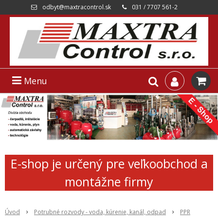
odbyt@maxtracontrol.sk
031 / 7707 561-2
Menu
E-shop je určený pre veľkoobchod a
montážne firmy
Úvod
Potrubné rozvody - voda, kúrenie, kanál, odpad
PPR