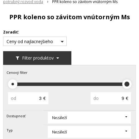
potrubný rozvod voda
PPR koleno so závitom vnútorným Ms
PPR koleno so závitom vnútorným Ms
Zoradiť:
Ceny od najlacnejšieho
Filter produktov
Cenový filter
od
€
do
€
Dostupnosť
Nezáleží
Typ
Nezáleží