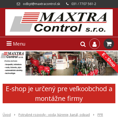
odbyt@maxtracontrol.sk
031 / 7707 561-2
Menu
E-shop je určený pre veľkoobchod a
montážne firmy
Úvod
Potrubné rozvody - voda, kúrenie, kanál, odpad
PPR