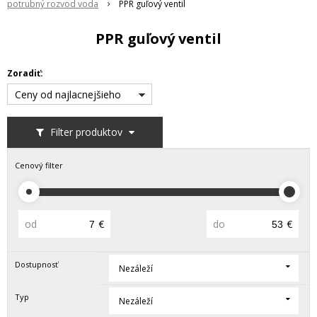
potrubný rozvod voda
PPR guľový ventil
PPR guľový ventil
Zoradiť:
Ceny od najlacnejšieho
Filter produktov
Cenový filter
od
€
do
€
Dostupnosť
Nezáleží
Typ
Nezáleží