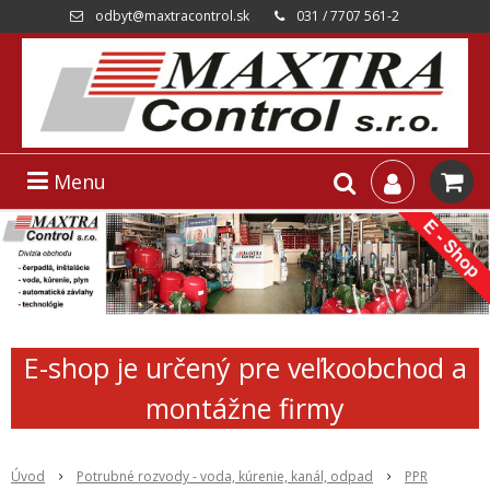
odbyt@maxtracontrol.sk
031 / 7707 561-2
Menu
E-shop je určený pre veľkoobchod a
montážne firmy
Úvod
Potrubné rozvody - voda, kúrenie, kanál, odpad
PPR