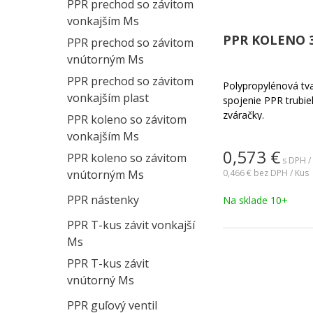
PPR prechod so závitom
vonkajším Ms
PPR KOLENO 3
PPR prechod so závitom
vnútorným Ms
PPR prechod so závitom
Polypropylénová tv
vonkajším plast
spojenie PPR trubi
zváračky.
PPR koleno so závitom
vonkajším Ms
0,573
€
PPR koleno so závitom
s DPH /
vnútorným Ms
0,466 €
bez DPH / Kus
PPR nástenky
Na sklade 10+
PPR T-kus závit vonkajší
Ms
PPR T-kus závit
vnútorný Ms
PPR guľový ventil