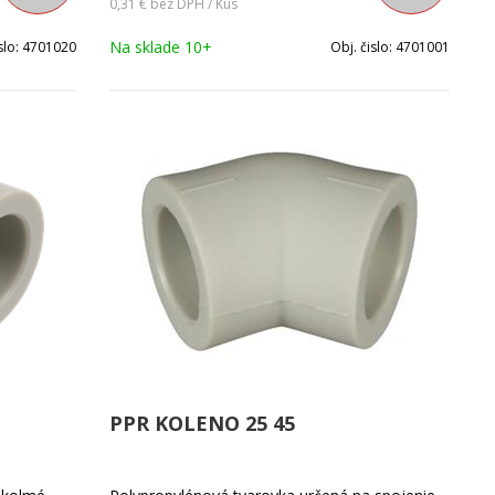
0,31 €
bez DPH / Kus
Na sklade 10+
slo:
4701020
Obj. čislo:
4701001
PPR KOLENO 25 45