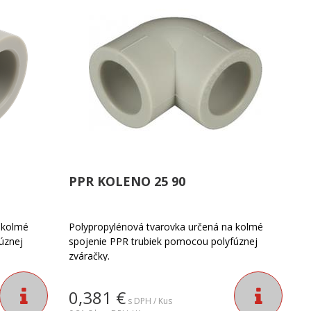
PPR KOLENO 25 90
 kolmé
Polypropylénová tvarovka určená na kolmé
úznej
spojenie PPR trubiek pomocou polyfúznej
zváračky.
0,381
€
s DPH / Kus