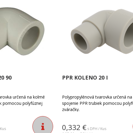
0 90
PPR KOLENO 20 I
arovka určená na kolmé
Polypropylénová tvarovka určená na
ek pomocou polyfúznej
spojenie PPR trubiek pomocou polyf
zváračky.
0,332
€
 Kus
s DPH / Kus