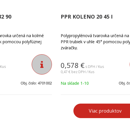
2 90
PPR KOLENO 20 45 I
arovka určená na kolmé
Polypropylénová tvarovka určená na
ek pomocou polyfúznej
PPR trubiek v uhle 45° pomocou pol
zváračky.
0,578
€
 Kus
s DPH / Kus
0,47 €
bez DPH / Kus
Na sklade 1-10
Obj. čislo:
4701002
Obj. či
Viac produktov