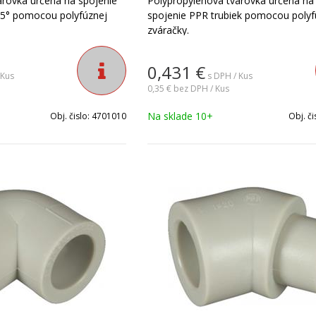
arovka určená na spojenie
Polypropylénová tvarovka určená na
 45° pomocou polyfúznej
spojenie PPR trubiek pomocou polyf
zváračky.
0,431
€
 Kus
s DPH / Kus
0,35 €
bez DPH / Kus
Na sklade 10+
Obj. čislo:
4701010
Obj. či