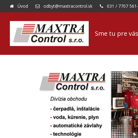
Úvod
odbyt@maxtracontrol.sk
031 / 7707 561
Sme tu pre vás