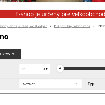
E-shop je určený pre veľkoobcho
zvody - voda, kúrenie, kanál, odpad
PPR potrubný rozvod voda
PPR k
eno
duktov
od
€
Typ
Nezáleží