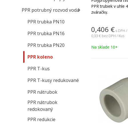
Polypropylénová tv
PPR trubiek v uhle
PPR potrubný rozvod voda
zváračky.
PPR trubka PN10
0,406
€
s DPH /
PPR trubka PN16
0,33 €
bez DPH / Kus
PPR trubka PN20
Na sklade 10+
PPR koleno
PPR T-kus
PPR T-kusy redukované
PPR nátrubok
PPR nátrubok
redokovaný
PPR redukcie