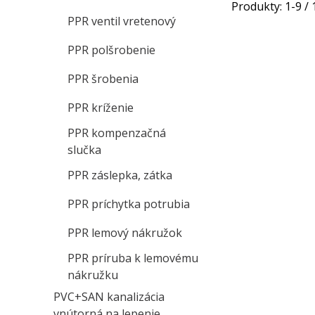
Produkty:
1
-
9
/
PPR ventil vretenový
PPR polšrobenie
PPR šrobenia
PPR kríženie
PPR kompenzačná
slučka
PPR záslepka, zátka
PPR príchytka potrubia
PPR lemový nákružok
PPR príruba k lemovému
nákružku
PVC+SAN kanalizácia
vnútorná na lepenie