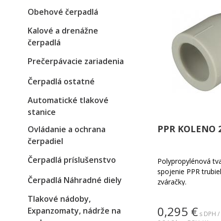
Obehové čerpadlá
Kalové a drenážne
čerpadlá
Prečerpávacie zariadenia
Čerpadlá ostatné
Automatické tlakové
stanice
PPR KOLENO 2
Ovládanie a ochrana
čerpadiel
Čerpadlá príslušenstvo
Polypropylénová tv
spojenie PPR trubi
Čerpadlá Náhradné diely
zváračky.
Tlakové nádoby,
0,295
€
Expanzomaty, nádrže na
s DPH /