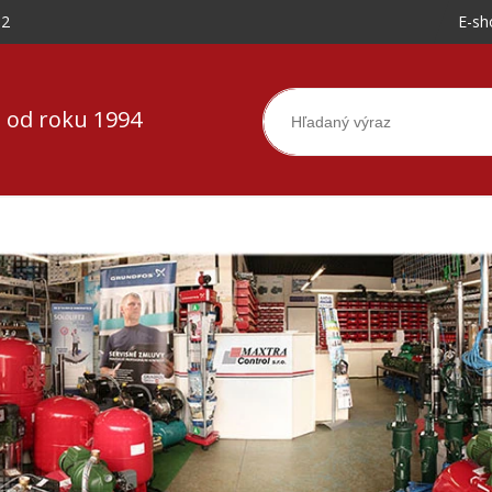
-2
E-sh
 od roku 1994