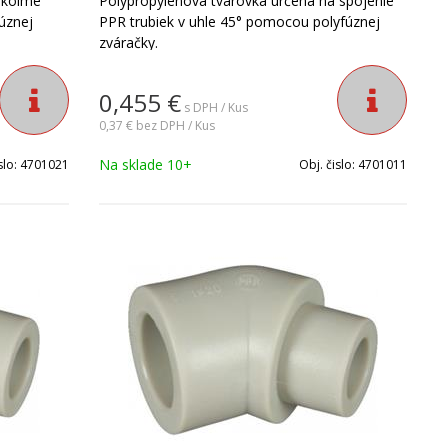
 kolmé
Polypropylénová tvarovka určená na spojenie
úznej
PPR trubiek v uhle 45° pomocou polyfúznej
zváračky.
0,455
€
s DPH / Kus
0,37 €
bez DPH / Kus
Na sklade 10+
slo:
4701021
Obj. čislo:
4701011