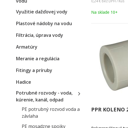
vodu
0,24 €
bez DPH / Kus
Využitie dažďovej vody
Na sklade 10+
Plastové nádoby na vodu
Filtrácia, úprava vody
Armatúry
Meranie a regulácia
Fitingy a príruby
Hadice
Potrubné rozvody - voda,
kúrenie, kanál, odpad
PE potrubný rozvod voda a
PPR KOLENO 2
závlaha
PE mosadzne spojky