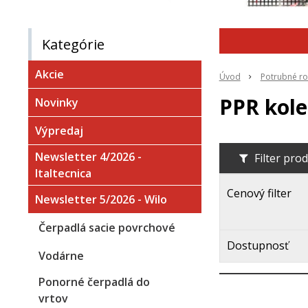
Kategórie
Akcie
Úvod
Potrubné ro
PPR kol
Novinky
Výpredaj
Newsletter 4/2026 -
Filter pro
Italtecnica
Cenový filter
Newsletter 5/2026 - Wilo
Čerpadlá sacie povrchové
Dostupnosť
Vodárne
Ponorné čerpadlá do
vrtov