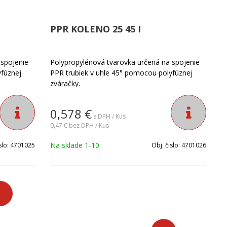
PPR KOLENO 25 45 I
 spojenie
Polypropylénová tvarovka určená na spojenie
yfúznej
PPR trubiek v uhle 45° pomocou polyfúznej
zváračky.
0,578
€
s DPH / Kus
0,47 €
bez DPH / Kus
Na sklade 1-10
slo:
4701025
Obj. čislo:
4701026