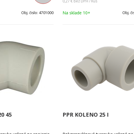
0,27 €
bez DPH / Kus
Na sklade 10+
Obj. čislo:
4701000
Obj. či
0 45
PPR KOLENO 25 I