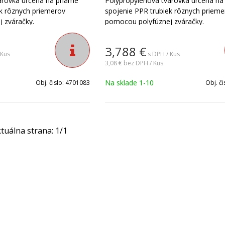
arovka určená na priame
Polypropylénová tvarovka určená na
ek rôznych priemerov
spojenie PPR trubiek rôznych prieme
 zváračky.
pomocou polyfúznej zváračky.
3,788
€
 Kus
s DPH / Kus
3,08 €
bez DPH / Kus
Na sklade 1-10
Obj. čislo:
4701083
Obj. či
tuálna strana:
1
/
1