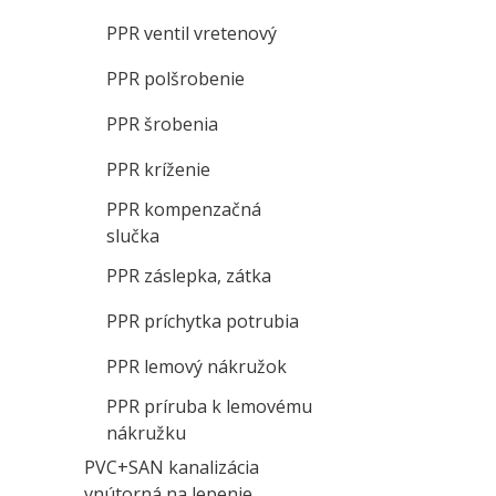
PPR ventil vretenový
PPR polšrobenie
PPR šrobenia
PPR kríženie
PPR kompenzačná
slučka
PPR záslepka, zátka
PPR príchytka potrubia
PPR lemový nákružok
PPR príruba k lemovému
nákružku
PVC+SAN kanalizácia
vnútorná na lepenie