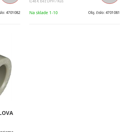
0,48 €
bez DPH / Kus
Na sklade 1-10
slo:
4701082
Obj. čislo:
4701081
DLOVA