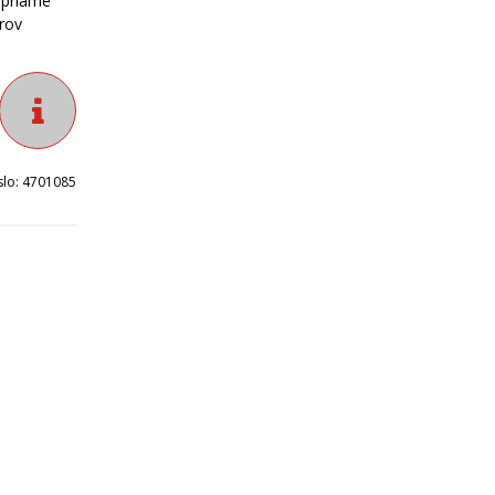
 priame
rov
slo:
4701085