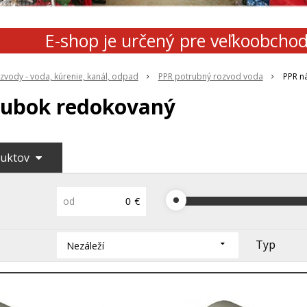
E-shop je určený pre veľkoobcho
zvody - voda, kúrenie, kanál, odpad
PPR potrubný rozvod voda
PPR n
rubok redokovaný
duktov
od
€
Typ
Nezáleží