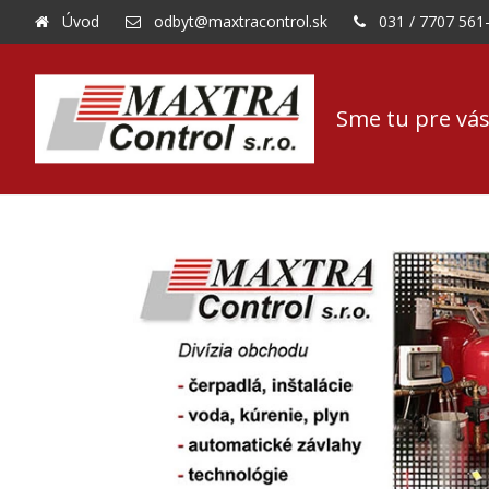
Úvod
odbyt@maxtracontrol.sk
031 / 7707 561
Sme tu pre vás