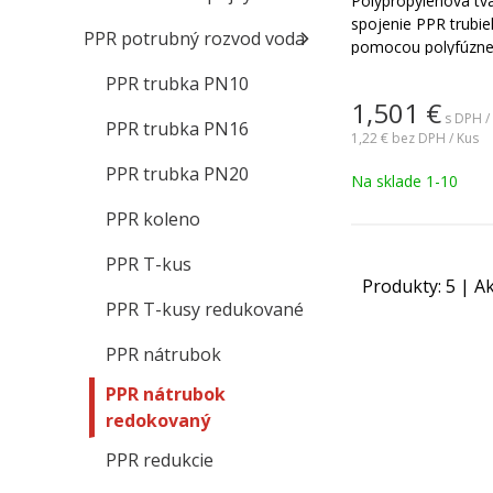
Polypropylénová tv
spojenie PPR trubi
PPR potrubný rozvod voda
pomocou polyfúznej
PPR trubka PN10
1,501
€
s DPH /
PPR trubka PN16
1,22 €
bez DPH / Kus
PPR trubka PN20
Na sklade 1-10
PPR koleno
PPR T-kus
Produkty:
5
| Ak
PPR T-kusy redukované
PPR nátrubok
PPR nátrubok
redokovaný
PPR redukcie