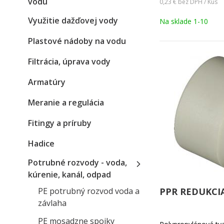
vodu
0,23 €
bez DPH / Kus
Využitie dažďovej vody
Na sklade 1-10
Plastové nádoby na vodu
Filtrácia, úprava vody
Armatúry
Meranie a regulácia
Fitingy a príruby
Hadice
Potrubné rozvody - voda,
kúrenie, kanál, odpad
PE potrubný rozvod voda a
PPR REDUKCI
závlaha
PE mosadzne spojky