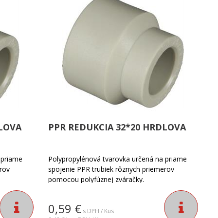
DLOVA
PPR REDUKCIA 32*20 HRDLOVA
 priame
Polypropylénová tvarovka určená na priame
rov
spojenie PPR trubiek rôznych priemerov
pomocou polyfúznej zváračky.
0,59
€
s DPH / Kus