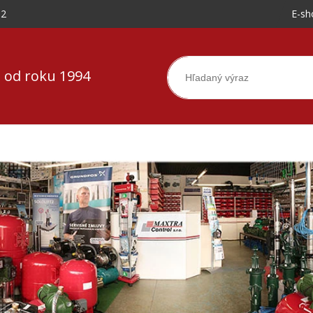
-2
E-sh
 od roku 1994