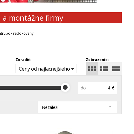
d a montážne firmy
átrubok redokovaný
Zoradiť:
Zobrazenie:
Ceny od najlacnejšieho
do
€
Nezáleží