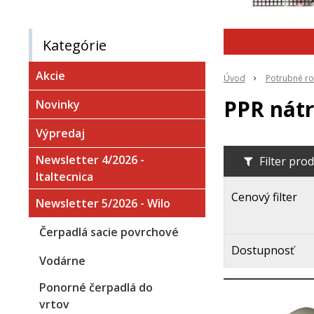
Kategórie
Akcie
Úvod
Potrubné ro
PPR nát
Novinky
Výpredaj
Newsletter 4/2026 -
Filter pro
Italtecnica
Cenový filter
Newsletter 5/2026 - Wilo
Čerpadlá sacie povrchové
Dostupnosť
Vodárne
Ponorné čerpadlá do
vrtov