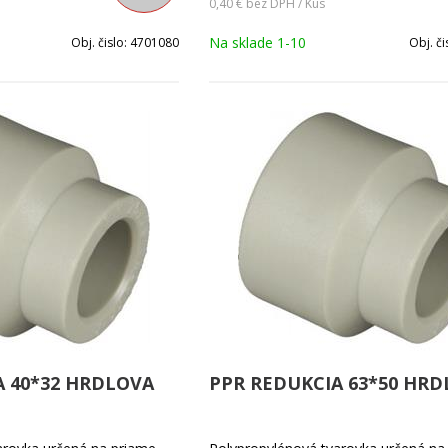
0,40 €
bez DPH / Kus
Na sklade 1-10
Obj. čislo:
4701080
Obj. či
A 40*32 HRDLOVA
PPR REDUKCIA 63*50 HR