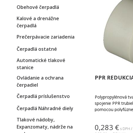
Obehové čerpadlá
Kalové a drenážne
čerpadlá
Prečerpávacie zariadenia
Čerpadlá ostatné
Automatické tlakové
stanice
PPR REDUKCI
Ovládanie a ochrana
čerpadiel
Čerpadlá príslušenstvo
Polypropylénová tv
spojenie PPR trubi
Čerpadlá Náhradné diely
pomocou polyfúznej
Tlakové nádoby,
0,283
€
Expanzomaty, nádrže na
s DPH /