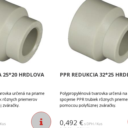
A 25*20 HRDLOVA
PPR REDUKCIA 32*25 HR
arovka určená na priame
Polypropylénová tvarovka určená na
ek rôznych priemerov
spojenie PPR trubiek rôznych prieme
 zváračky.
pomocou polyfúznej zváračky.
0,492
€
 Kus
s DPH / Kus