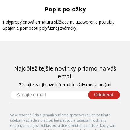
Popis položky
Polypropylénová armatúra slúžiaca na uzatvorenie potrubia.
Spájanie pomocou polyfúznej zváračky.
Najdôležitejšie novinky priamo na váš
email
Získajte zaujímavé informácie vždy medzi prvými
Odoberať
Vaše osobné údaje (email) budeme spracovávať len za týmto
účelom v súlade s platnou legislatívou a zásadami ochrany
osobných údajov. Súhlas potvrdíte kliknutím na odkaz, ktorý vám