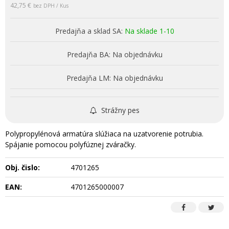
42,75 €
bez DPH / Kus
Predajňa a sklad SA:
Na sklade 1-10
Predajňa BA:
Na objednávku
Predajňa LM:
Na objednávku
Strážny pes
Polypropylénová armatúra slúžiaca na uzatvorenie potrubia.
Spájanie pomocou polyfúznej zváračky.
Obj. čislo:
4701265
EAN:
4701265000007