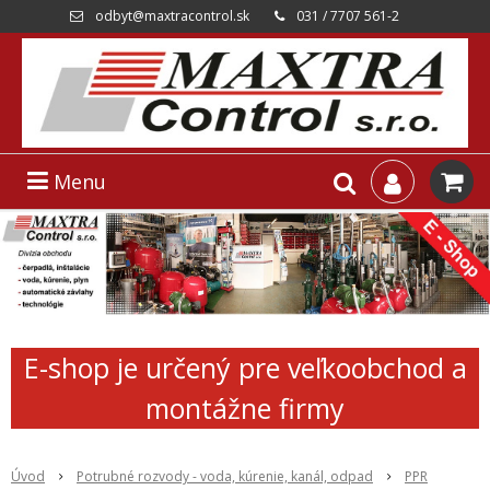
odbyt@maxtracontrol.sk
031 / 7707 561-2
Menu
E-shop je určený pre veľkoobchod a
montážne firmy
Úvod
Potrubné rozvody - voda, kúrenie, kanál, odpad
PPR