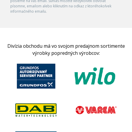
pošleme na váš email. Súhlas môžete kedykoľvek odvolať
písomne, emailom alebo kliknutím na odkaz z ktoréhokoľvek
informačného emailu.
Divízia obchodu má vo svojom predajnom sortimente
výrobky popredných výrobcov: