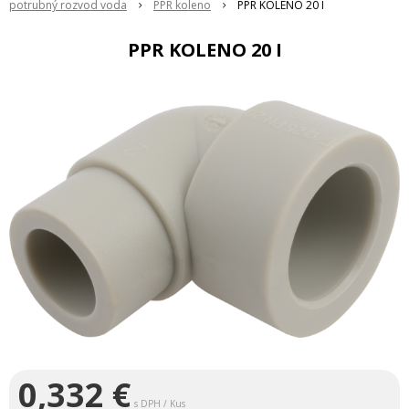
potrubný rozvod voda
PPR koleno
PPR KOLENO 20 I
PPR KOLENO 20 I
0,332
€
s DPH / Kus