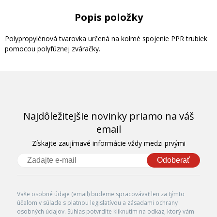
Popis položky
Polypropylénová tvarovka určená na kolmé spojenie PPR trubiek
pomocou polyfúznej zváračky.
Najdôležitejšie novinky priamo na váš
email
Získajte zaujímavé informácie vždy medzi prvými
Odoberať
Vaše osobné údaje (email) budeme spracovávať len za týmto
účelom v súlade s platnou legislatívou a zásadami ochrany
osobných údajov. Súhlas potvrdíte kliknutím na odkaz, ktorý vám