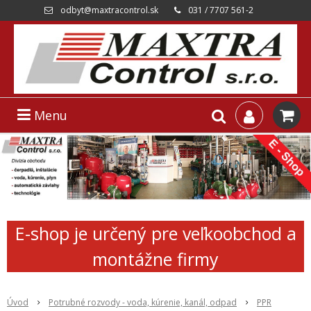
odbyt@maxtracontrol.sk
031 / 7707 561-2
Menu
E-shop je určený pre veľkoobchod a
montážne firmy
Úvod
Potrubné rozvody - voda, kúrenie, kanál, odpad
PPR