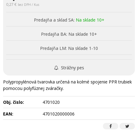
0,27 €
bez DPH / Kus
Predajňa a sklad SA:
Na sklade 10+
Predajňa BA:
Na sklade 10+
Predajňa LM:
Na sklade 1-10
Strážny pes
Polypropylénová tvarovka určená na kolmé spojenie PPR trubiek
pomocou polyfúznej zváračky.
Obj. čislo:
4701020
EAN:
4701020000006