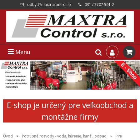
odbyt@maxtracontrol.sk
031 / 7707 561-2
Menu
E-shop je určený pre veľkoobchod a
montážne firmy
Úvod
Potrubné rozvody - voda, kúrenie, kanál, odpad
PPR