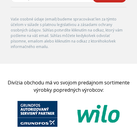
Vaše osobné údaje (email) budeme spracovávať len za týmto
účelom v súlade s platnou legislatívou a zásadami ochrany
osobných údajov. Súhlas potvrdíte kliknutím na odkaz, ktorý vám
pošleme na váš email. Súhlas môžete kedykoľvek odvolať
písomne, emailom alebo kliknutím na odkaz z ktoréhokoľvek
informačného emailu.
Divízia obchodu má vo svojom predajnom sortimente
výrobky popredných výrobcov: