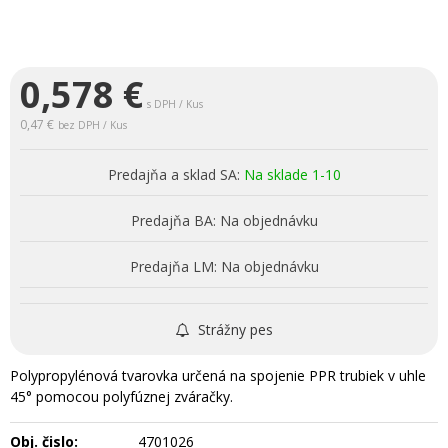
0,578
€
s DPH / Kus
0,47 €
bez DPH / Kus
Predajňa a sklad SA:
Na sklade 1-10
Predajňa BA:
Na objednávku
Predajňa LM:
Na objednávku
Strážny pes
Polypropylénová tvarovka určená na spojenie PPR trubiek v uhle
45° pomocou polyfúznej zváračky.
Obj. čislo:
4701026