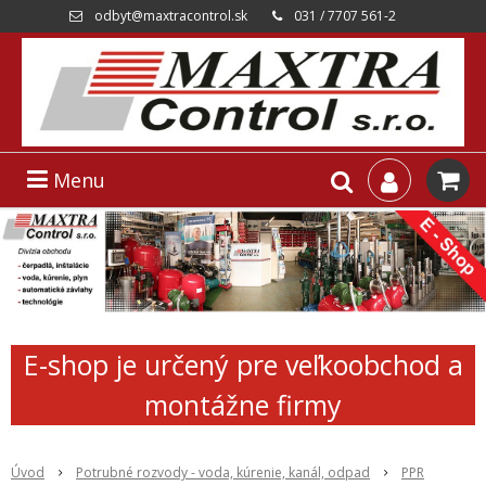
odbyt@maxtracontrol.sk
031 / 7707 561-2
Menu
E-shop je určený pre veľkoobchod a
montážne firmy
Úvod
Potrubné rozvody - voda, kúrenie, kanál, odpad
PPR