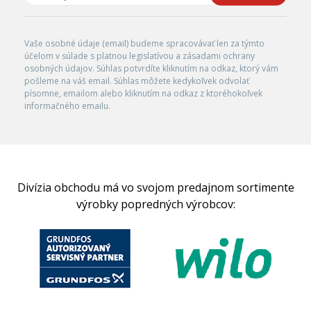
Vaše osobné údaje (email) budeme spracovávať len za týmto
účelom v súlade s platnou legislatívou a zásadami ochrany
osobných údajov. Súhlas potvrdíte kliknutím na odkaz, ktorý vám
pošleme na váš email. Súhlas môžete kedykoľvek odvolať
písomne, emailom alebo kliknutím na odkaz z ktoréhokoľvek
informačného emailu.
Divízia obchodu má vo svojom predajnom sortimente
výrobky popredných výrobcov: