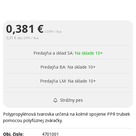
0,381
€
s DPH / Kus
0,31 €
bez DPH / Kus
Predajňa a sklad SA:
Na sklade 10+
Predajňa BA:
Na sklade 10+
Predajňa LM:
Na sklade 10+
Strážny pes
Polypropylénová tvarovka určená na kolmé spojenie PPR trubiek
pomocou polyfúznej zváračky.
Obj. čislo:
4701001