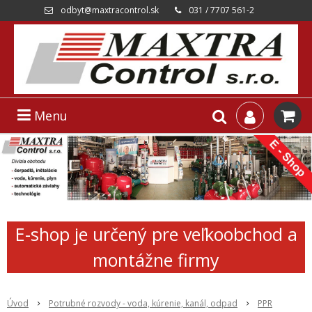
odbyt@maxtracontrol.sk
031 / 7707 561-2
Menu
E-shop je určený pre veľkoobchod a
montážne firmy
Úvod
Potrubné rozvody - voda, kúrenie, kanál, odpad
PPR