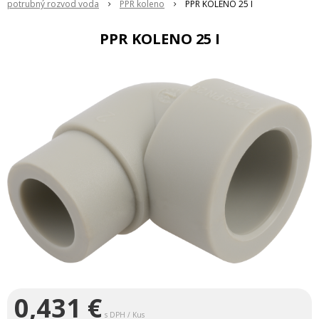
potrubný rozvod voda
PPR koleno
PPR KOLENO 25 I
PPR KOLENO 25 I
0,431
€
s DPH / Kus