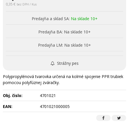
0,35 €
bez DPH / Kus
Predajňa a sklad SA:
Na sklade 10+
Predajňa BA:
Na sklade 10+
Predajňa LM:
Na sklade 10+
Strážny pes
Polypropylénová tvarovka určená na kolmé spojenie PPR trubiek
pomocou polyfúznej zváračky.
Obj. čislo:
4701021
EAN:
4701021000005