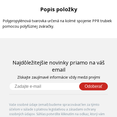
Popis položky
Polypropylénová tvarovka určená na kolmé spojenie PPR trubiek
pomocou polyfúznej zváračky.
Najdôležitejšie novinky priamo na váš
email
Získajte zaujímavé informácie vždy medzi prvými
Odoberať
Vaše osobné údaje (email) budeme spracovávať len za týmto
účelom v súlade s platnou legislatívou a zásadami ochrany
osobných údajov. Súhlas potvrdíte kliknutím na odkaz, ktorý vám