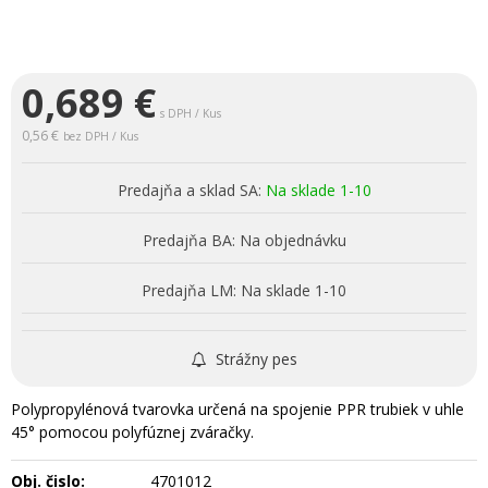
0,689
€
s DPH / Kus
0,56 €
bez DPH / Kus
Predajňa a sklad SA:
Na sklade 1-10
Predajňa BA:
Na objednávku
Predajňa LM:
Na sklade 1-10
Strážny pes
Polypropylénová tvarovka určená na spojenie PPR trubiek v uhle
45° pomocou polyfúznej zváračky.
Obj. čislo:
4701012