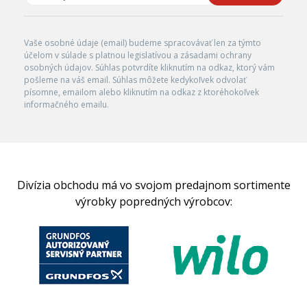
Vaše osobné údaje (email) budeme spracovávať len za týmto
účelom v súlade s platnou legislatívou a zásadami ochrany
osobných údajov. Súhlas potvrdíte kliknutím na odkaz, ktorý vám
pošleme na váš email. Súhlas môžete kedykoľvek odvolať
písomne, emailom alebo kliknutím na odkaz z ktoréhokoľvek
informačného emailu.
Divízia obchodu má vo svojom predajnom sortimente
výrobky popredných výrobcov: