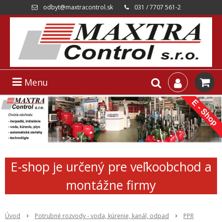
odbyt@maxtracontrol.sk
031 / 7707 561-2
Menu
E-shop je určený pre veľkoobchod a
montážne firmy
Úvod
Potrubné rozvody - voda, kúrenie, kanál, odpad
PPR