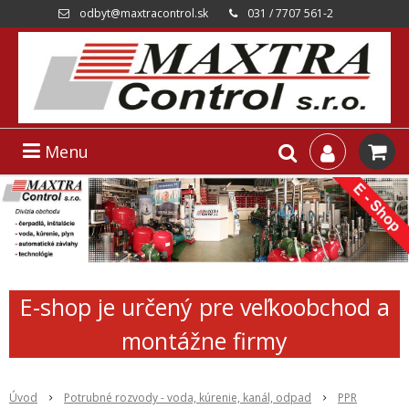
odbyt@maxtracontrol.sk
031 / 7707 561-2
Menu
E-shop je určený pre veľkoobchod a
montážne firmy
Úvod
Potrubné rozvody - voda, kúrenie, kanál, odpad
PPR