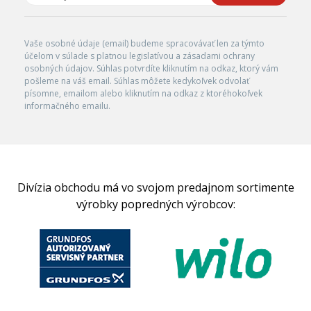
Vaše osobné údaje (email) budeme spracovávať len za týmto
účelom v súlade s platnou legislatívou a zásadami ochrany
osobných údajov. Súhlas potvrdíte kliknutím na odkaz, ktorý vám
pošleme na váš email. Súhlas môžete kedykoľvek odvolať
písomne, emailom alebo kliknutím na odkaz z ktoréhokoľvek
informačného emailu.
Divízia obchodu má vo svojom predajnom sortimente
výrobky popredných výrobcov: