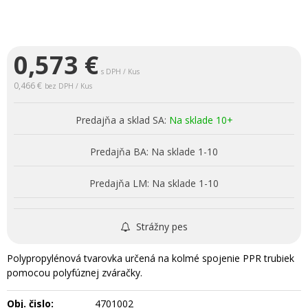
0,573
€
s DPH / Kus
0,466 €
bez DPH / Kus
Predajňa a sklad SA:
Na sklade 10+
Predajňa BA:
Na sklade 1-10
Predajňa LM:
Na sklade 1-10
Strážny pes
Polypropylénová tvarovka určená na kolmé spojenie PPR trubiek
pomocou polyfúznej zváračky.
Obj. čislo:
4701002