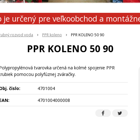
 je určený pre veľkoobchod a montážn
rubný rozvod voda
PPR koleno
PPR KOLENO 50 90
PPR KOLENO 50 90
Polypropylénová tvarovka určená na kolmé spojenie PPR
trubiek pomocou polyfúznej zváračky.
Obj. čislo:
4701004
EAN:
4701004000008