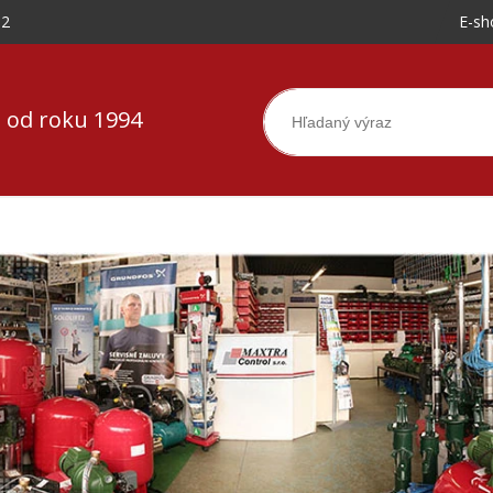
-2
E-sh
 od roku 1994