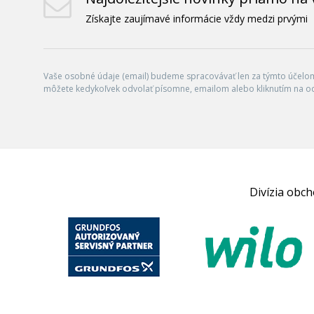
Získajte zaujímavé informácie vždy medzi prvými
Vaše osobné údaje (email) budeme spracovávať len za týmto účelom 
môžete kedykoľvek odvolať písomne, emailom alebo kliknutím na o
Divízia obc