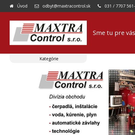
Úvod
odbyt@maxtracontrol.sk
031 / 7707 561
Sme tu pre vás
Kategórie