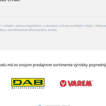
v súlade s platnou legislatívou a zásadami ochrany osobných údajov. Súhlas po
dkaz z ktoréhokoľvek informačného emailu.
hodu má vo svojom predajnom sortimente výrobky popredný