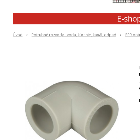
E-shop
Úvod
Potrubné rozvody - voda, kúrenie, kanál, odpad
PPR pot