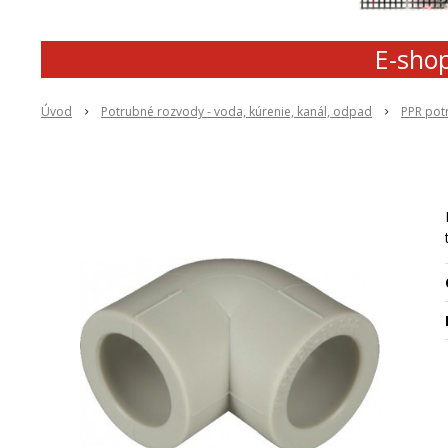
E-shop
Úvod
Potrubné rozvody - voda, kúrenie, kanál, odpad
PPR pot