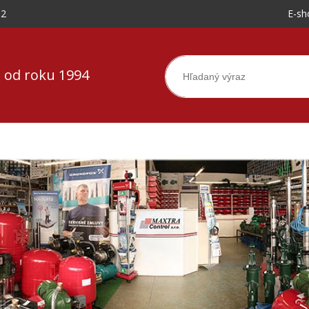
-2
E-sh
 od roku 1994