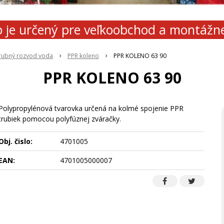
 je určený pre veľkoobchod a montážn
rubný rozvod voda
PPR koleno
PPR KOLENO 63 90
PPR KOLENO 63 90
Polypropylénová tvarovka určená na kolmé spojenie PPR
trubiek pomocou polyfúznej zváračky.
Obj. čislo:
4701005
EAN:
4701005000007