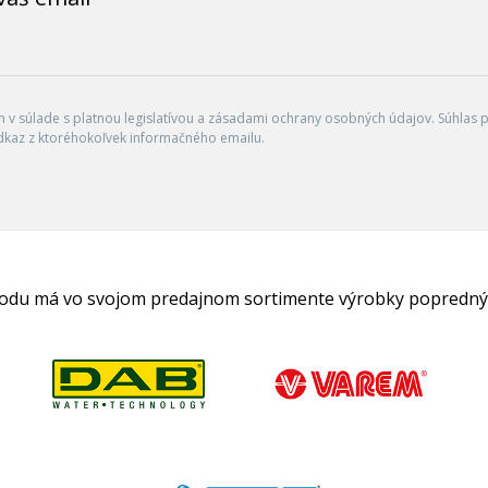
v súlade s platnou legislatívou a zásadami ochrany osobných údajov. Súhlas po
dkaz z ktoréhokoľvek informačného emailu.
hodu má vo svojom predajnom sortimente výrobky popredný