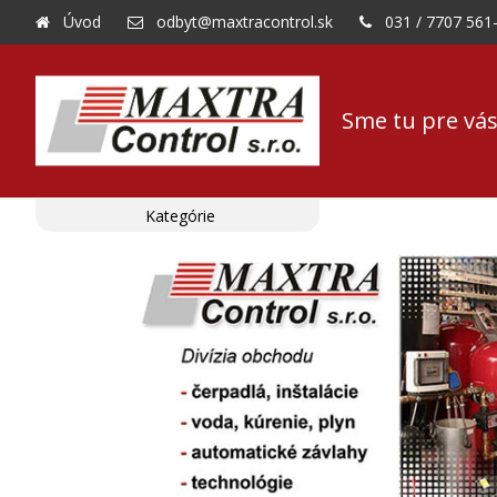
Úvod
odbyt@maxtracontrol.sk
031 / 7707 561
Sme tu pre vás
Kategórie