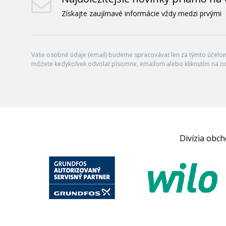
Získajte zaujímavé informácie vždy medzi prvými
Vaše osobné údaje (email) budeme spracovávať len za týmto účelom 
môžete kedykoľvek odvolať písomne, emailom alebo kliknutím na o
Divízia obc