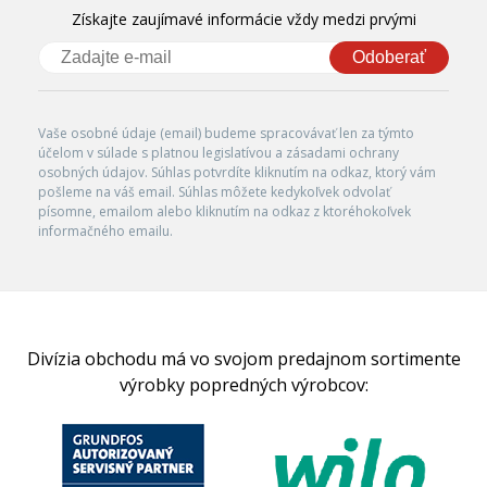
Získajte zaujímavé informácie vždy medzi prvými
Odoberať
Vaše osobné údaje (email) budeme spracovávať len za týmto
účelom v súlade s platnou legislatívou a zásadami ochrany
osobných údajov. Súhlas potvrdíte kliknutím na odkaz, ktorý vám
pošleme na váš email. Súhlas môžete kedykoľvek odvolať
písomne, emailom alebo kliknutím na odkaz z ktoréhokoľvek
informačného emailu.
Divízia obchodu má vo svojom predajnom sortimente
výrobky popredných výrobcov: