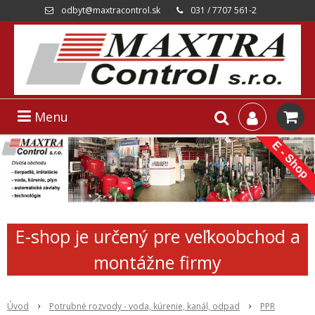
odbyt@maxtracontrol.sk
031 / 7707 561-2
Menu
E-shop je určený pre veľkoobchod a
montážne firmy
Úvod
Potrubné rozvody - voda, kúrenie, kanál, odpad
PPR