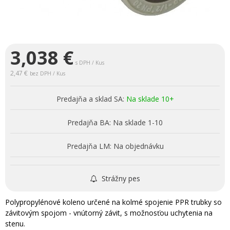
3,038
€
s DPH / Kus
2,47 €
bez DPH / Kus
Predajňa a sklad SA:
Na sklade 10+
Predajňa BA:
Na sklade 1-10
Predajňa LM:
Na objednávku
Strážny pes
Polypropylénové koleno určené na kolmé spojenie PPR trubky so
závitovým spojom - vnútorný závit, s možnosťou uchytenia na
stenu.