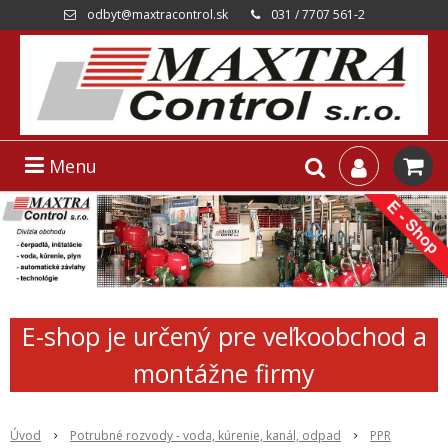
odbyt@maxtracontrol.sk
031 / 7707 561-2
Menu
E-shop je určený pre veľkoobchod a
montážne firmy
Úvod
Potrubné rozvody - voda, kúrenie, kanál, odpad
PPR