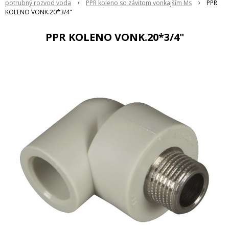
potrubný rozvod voda
PPR koleno so závitom vonkajším Ms
PPR
KOLENO VONK.20*3/4"
PPR KOLENO VONK.20*3/4"