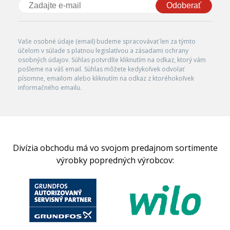
Odoberať
Vaše osobné údaje (email) budeme spracovávať len za týmto
účelom v súlade s platnou legislatívou a zásadami ochrany
osobných údajov. Súhlas potvrdíte kliknutím na odkaz, ktorý vám
pošleme na váš email. Súhlas môžete kedykoľvek odvolať
písomne, emailom alebo kliknutím na odkaz z ktoréhokoľvek
informačného emailu.
Divízia obchodu má vo svojom predajnom sortimente
výrobky popredných výrobcov: