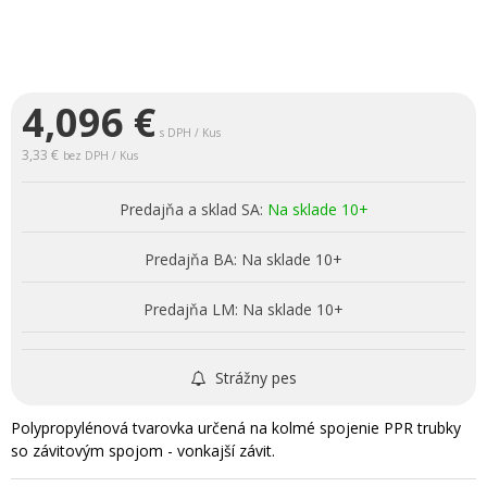
4,096
€
s DPH / Kus
3,33 €
bez DPH / Kus
Predajňa a sklad SA:
Na sklade 10+
Predajňa BA:
Na sklade 10+
Predajňa LM:
Na sklade 10+
Strážny pes
Polypropylénová tvarovka určená na kolmé spojenie PPR trubky
so závitovým spojom - vonkajší závit.