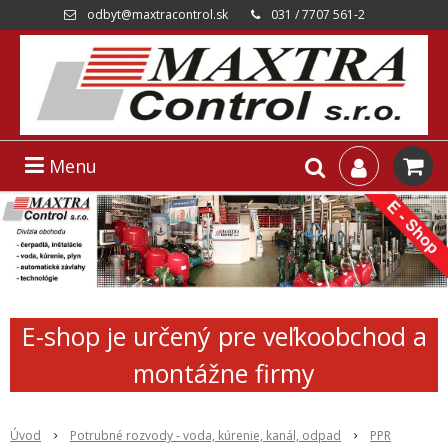
odbyt@maxtracontrol.sk
031 / 7707 561-2
Menu
E-shop je určený pre veľkoobchod a
montážne firmy
Úvod
Potrubné rozvody - voda, kúrenie, kanál, odpad
PPR