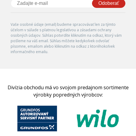
Odoberať
Vaše osobné údaje (email) budeme spracovávať len za týmto
účelom v súlade s platnou legislatívou a zásadami ochrany
osobných údajov. Súhlas potvrdíte kliknutím na odkaz, ktorý vám
pošleme na váš email. Súhlas môžete kedykoľvek odvolať
písomne, emailom alebo kliknutím na odkaz z ktoréhokoľvek
informačného emailu.
Divízia obchodu má vo svojom predajnom sortimente
výrobky popredných výrobcov: