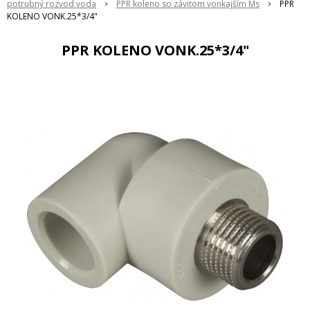
potrubný rozvod voda
PPR koleno so závitom vonkajším Ms
PPR
KOLENO VONK.25*3/4"
PPR KOLENO VONK.25*3/4"