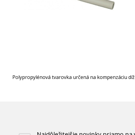
Polypropylénová tvarovka určená na kompenzáciu dížk
Najdôležitejšie novinky priamo na 