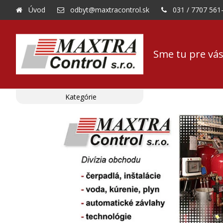
Úvod
odbyt@maxtracontrol.sk
031 / 7707 561
Sme tu pre vás
Kategórie