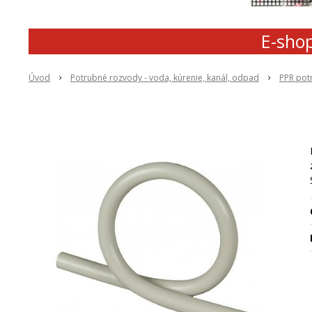
E-shop
Úvod
Potrubné rozvody - voda, kúrenie, kanál, odpad
PPR pot