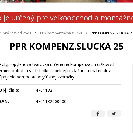
 je určený pre veľkoobchod a montážn
rubný rozvod voda
PPR kompenzačná slučka
PPR KOMPENZ.SLUCKA 2
PPR KOMPENZ.SLUCKA 25
Polypropylénová tvarovka určená na kompenzáciu dížkových
zmien potrubia v dôsledku tepelnej rozťažnosti materiálov.
Spájanie pomocou polyfúznej zváračky.
Obj. čislo:
4701132
EAN:
4701132000000