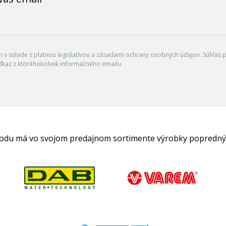
v súlade s platnou legislatívou a zásadami ochrany osobných údajov. Súhlas po
dkaz z ktoréhokoľvek informačného emailu.
hodu má vo svojom predajnom sortimente výrobky popredný