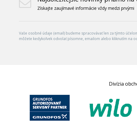
Získajte zaujímavé informácie vždy medzi prvými
Vaše osobné údaje (email) budeme spracovávať len za týmto účelom 
môžete kedykoľvek odvolať písomne, emailom alebo kliknutím na o
Divízia obc