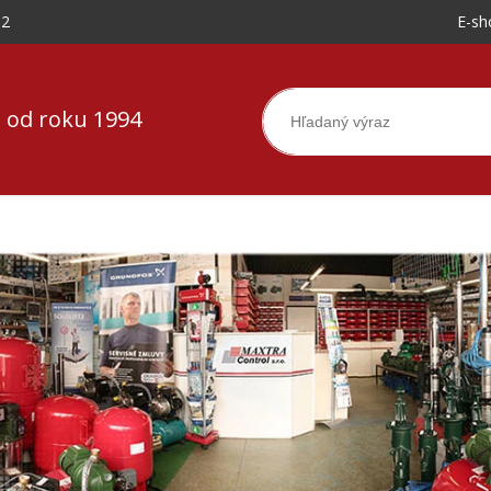
-2
E-sh
 od roku 1994