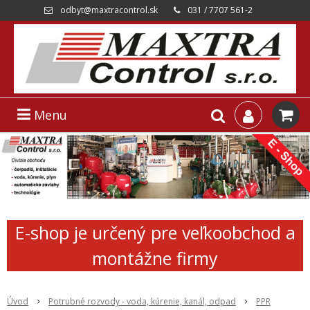
odbyt@maxtracontrol.sk
031 / 7707 561-2
Menu
E-shop je určený pre veľkoobchod a
montážne firmy
Úvod
Potrubné rozvody - voda, kúrenie, kanál, odpad
PPR