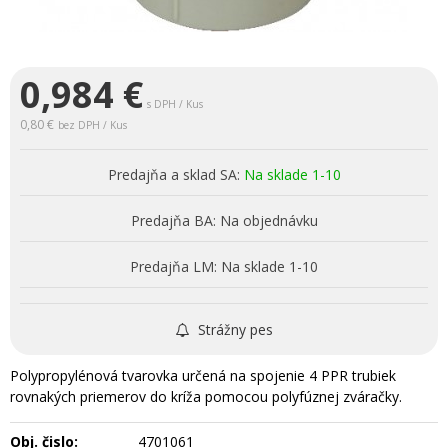
0,984
€
s DPH / Kus
0,80 €
bez DPH / Kus
Predajňa a sklad SA:
Na sklade 1-10
Predajňa BA:
Na objednávku
Predajňa LM:
Na sklade 1-10
Strážny pes
Polypropylénová tvarovka určená na spojenie 4 PPR trubiek
rovnakých priemerov do kríža pomocou polyfúznej zváračky.
Obj. čislo:
4701061