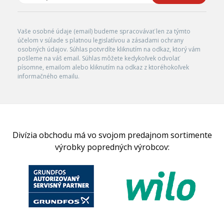
Vaše osobné údaje (email) budeme spracovávať len za týmto
účelom v súlade s platnou legislatívou a zásadami ochrany
osobných údajov. Súhlas potvrdíte kliknutím na odkaz, ktorý vám
pošleme na váš email. Súhlas môžete kedykoľvek odvolať
písomne, emailom alebo kliknutím na odkaz z ktoréhokoľvek
informačného emailu.
Divízia obchodu má vo svojom predajnom sortimente
výrobky popredných výrobcov: