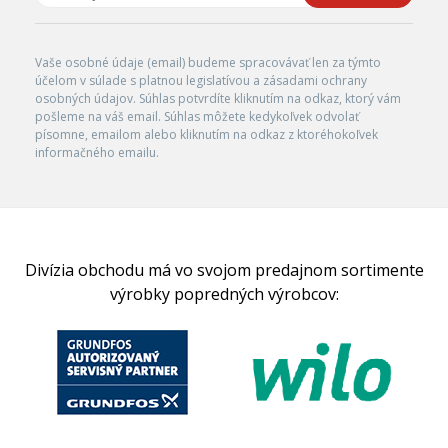
Vaše osobné údaje (email) budeme spracovávať len za týmto
účelom v súlade s platnou legislatívou a zásadami ochrany
osobných údajov. Súhlas potvrdíte kliknutím na odkaz, ktorý vám
pošleme na váš email. Súhlas môžete kedykoľvek odvolať
písomne, emailom alebo kliknutím na odkaz z ktoréhokoľvek
informačného emailu.
Divízia obchodu má vo svojom predajnom sortimente
výrobky popredných výrobcov: