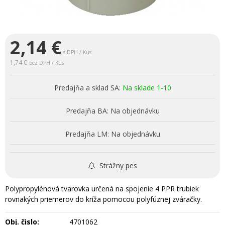
2,14
€
s DPH / Kus
1,74 €
bez DPH / Kus
Predajňa a sklad SA:
Na sklade 1-10
Predajňa BA:
Na objednávku
Predajňa LM:
Na objednávku
Strážny pes
Polypropylénová tvarovka určená na spojenie 4 PPR trubiek
rovnakých priemerov do kríža pomocou polyfúznej zváračky.
Obj. čislo:
4701062