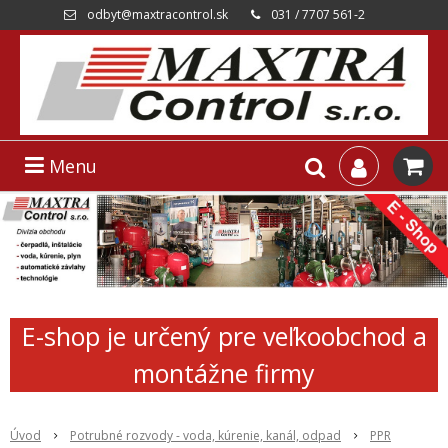
odbyt@maxtracontrol.sk
031 / 7707 561-2
Menu
E-shop je určený pre veľkoobchod a
montážne firmy
Úvod
Potrubné rozvody - voda, kúrenie, kanál, odpad
PPR