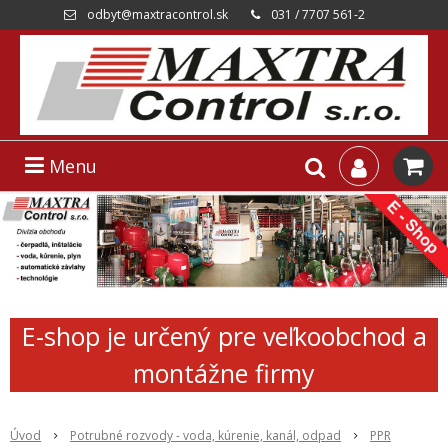
odbyt@maxtracontrol.sk
031 / 7707 561-2
Menu
E-shop je určený pre veľkoobchod a
montážne firmy
Úvod
Potrubné rozvody - voda, kúrenie, kanál, odpad
PPR