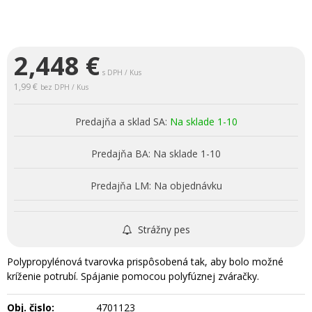
2,448
€
s DPH / Kus
1,99 €
bez DPH / Kus
Predajňa a sklad SA:
Na sklade 1-10
Predajňa BA:
Na sklade 1-10
Predajňa LM:
Na objednávku
Strážny pes
Polypropylénová tvarovka prispôsobená tak, aby bolo možné
kríženie potrubí. Spájanie pomocou polyfúznej zváračky.
Obj. čislo:
4701123