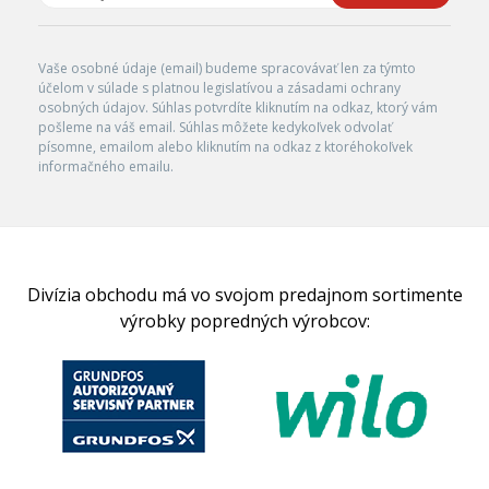
Vaše osobné údaje (email) budeme spracovávať len za týmto
účelom v súlade s platnou legislatívou a zásadami ochrany
osobných údajov. Súhlas potvrdíte kliknutím na odkaz, ktorý vám
pošleme na váš email. Súhlas môžete kedykoľvek odvolať
písomne, emailom alebo kliknutím na odkaz z ktoréhokoľvek
informačného emailu.
Divízia obchodu má vo svojom predajnom sortimente
výrobky popredných výrobcov: