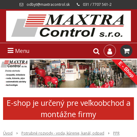
odbyt@maxtracontrol.sk
031 / 7707 561-2
Menu
E-shop je určený pre veľkoobchod a
montážne firmy
Úvod
Potrubné rozvody - voda, kúrenie, kanál, odpad
PPR