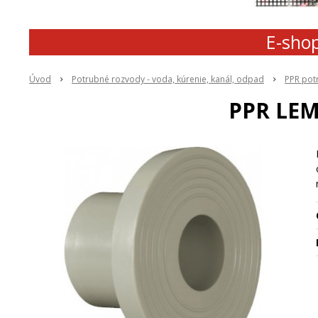
E-shop
Úvod
Potrubné rozvody - voda, kúrenie, kanál, odpad
PPR pot
PPR LE