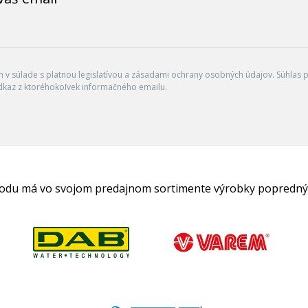
v súlade s platnou legislatívou a zásadami ochrany osobných údajov. Súhlas po
dkaz z ktoréhokoľvek informačného emailu.
hodu má vo svojom predajnom sortimente výrobky popredný