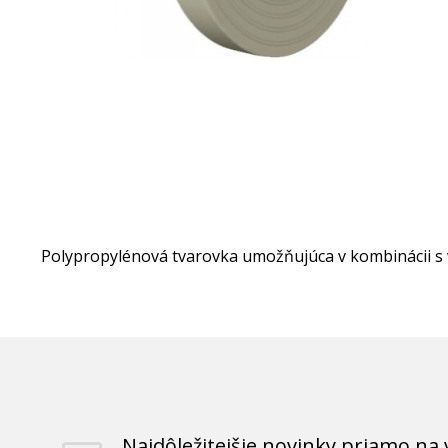
Polypropylénová tvarovka umožňujúca v kombinácii s 
Najdôležitejšie novinky priamo na 