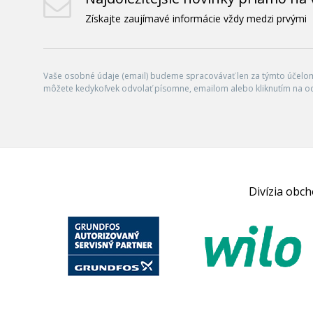
Získajte zaujímavé informácie vždy medzi prvými
Vaše osobné údaje (email) budeme spracovávať len za týmto účelom 
môžete kedykoľvek odvolať písomne, emailom alebo kliknutím na o
Divízia obc