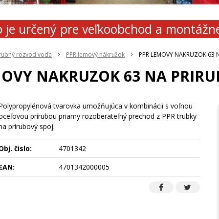
 je určený pre veľkoobchod a montážn
rubný rozvod voda
PPR lemový nákružok
PPR LEMOVY NAKRUZOK 63 
MOVY NAKRUZOK 63 NA PRIRU
Polypropylénová tvarovka umožňujúca v kombinácii s voľnou
oceľovou prírubou priamy rozoberateľný prechod z PPR trubky
na prírubový spoj.
Obj. čislo:
4701342
EAN:
4701342000005