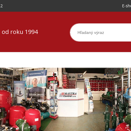
-2
E-sh
 od roku 1994