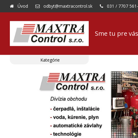
Úvod
odbyt@maxtracontrol.sk
031 / 7707 561
Sme tu pre vás
Kategórie