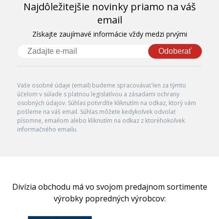
Najdôležitejšie novinky priamo na váš
email
Získajte zaujímavé informácie vždy medzi prvými
Odoberať
Vaše osobné údaje (email) budeme spracovávať len za týmto
účelom v súlade s platnou legislatívou a zásadami ochrany
osobných údajov. Súhlas potvrdíte kliknutím na odkaz, ktorý vám
pošleme na váš email. Súhlas môžete kedykoľvek odvolať
písomne, emailom alebo kliknutím na odkaz z ktoréhokoľvek
informačného emailu.
Divízia obchodu má vo svojom predajnom sortimente
výrobky popredných výrobcov: