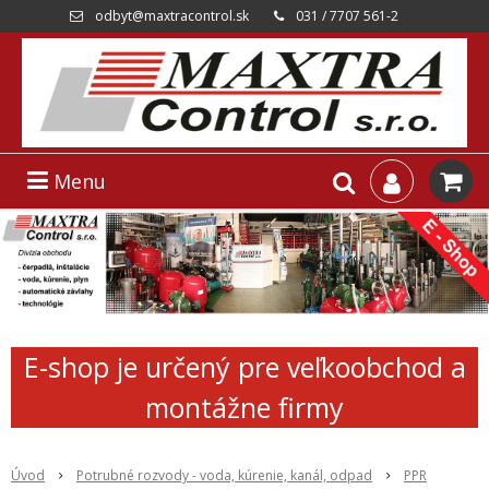
odbyt@maxtracontrol.sk
031 / 7707 561-2
Menu
E-shop je určený pre veľkoobchod a
montážne firmy
Úvod
Potrubné rozvody - voda, kúrenie, kanál, odpad
PPR