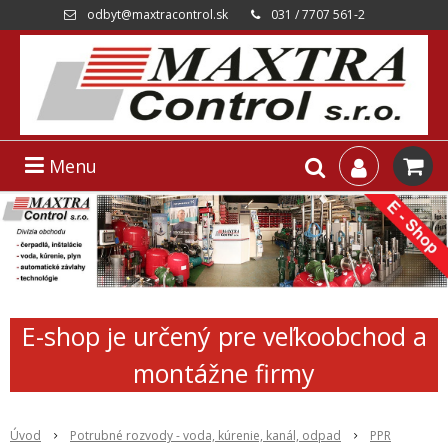
odbyt@maxtracontrol.sk
031 / 7707 561-2
Menu
E-shop je určený pre veľkoobchod a
montážne firmy
Úvod
Potrubné rozvody - voda, kúrenie, kanál, odpad
PPR