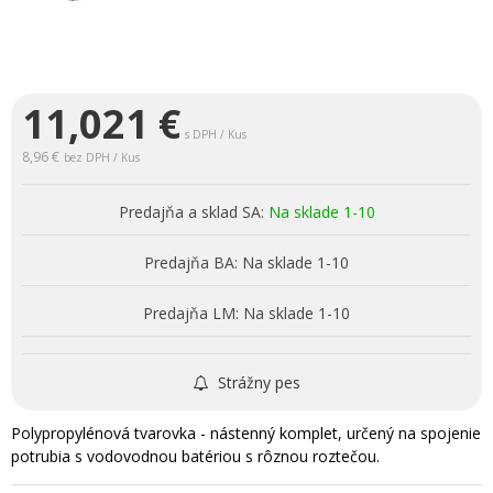
11,021
€
s DPH / Kus
8,96 €
bez DPH / Kus
Predajňa a sklad SA:
Na sklade 1-10
Predajňa BA:
Na sklade 1-10
Predajňa LM:
Na sklade 1-10
Strážny pes
Polypropylénová tvarovka - nástenný komplet, určený na spojenie
potrubia s vodovodnou batériou s rôznou roztečou.