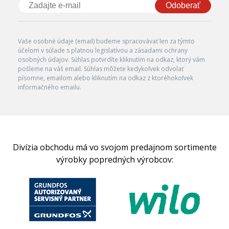
Odoberať
Vaše osobné údaje (email) budeme spracovávať len za týmto
účelom v súlade s platnou legislatívou a zásadami ochrany
osobných údajov. Súhlas potvrdíte kliknutím na odkaz, ktorý vám
pošleme na váš email. Súhlas môžete kedykoľvek odvolať
písomne, emailom alebo kliknutím na odkaz z ktoréhokoľvek
informačného emailu.
Divízia obchodu má vo svojom predajnom sortimente
výrobky popredných výrobcov: