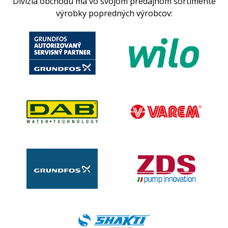
Divízia obchodu má vo svojom predajnom sortimente
výrobky popredných výrobcov: