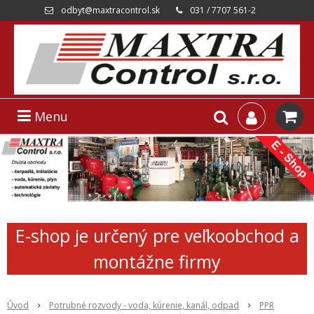
odbyt@maxtracontrol.sk
031 / 7707 561-2
Menu
E-shop je určený pre veľkoobchod a
montážne firmy
Úvod
Potrubné rozvody - voda, kúrenie, kanál, odpad
PPR