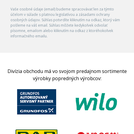
Vaše osobné údaje (email) budeme spracovávať len za týmto
účelom v súlade s platnou legislatívou a zásadami ochrany
osobných údajov. Súhlas potvrdíte kliknutím na odkaz, ktorý vám
pošleme na váš email. Súhlas môžete kedykoľvek odvolať
písomne, emailom alebo kliknutím na odkaz z ktoréhokoľvek
informačného emailu.
Divízia obchodu má vo svojom predajnom sortimente
výrobky popredných výrobcov: