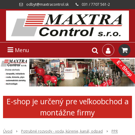
odbyt@maxtracontrol.sk
031 / 7707 561-2
Menu
E-shop je určený pre veľkoobchod a
montážne firmy
Úvod
Potrubné rozvody - voda, kúrenie, kanál, odpad
PPR