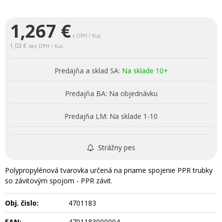
1,267
€
s DPH / Kus
1,03 €
bez DPH / Kus
Predajňa a sklad SA:
Na sklade 10+
Predajňa BA:
Na objednávku
Predajňa LM:
Na sklade 1-10
Strážny pes
Polypropylénová tvarovka určená na priame spojenie PPR trubky
so závitovým spojom - PPR závit.
Obj. čislo:
4701183
EAN:
4701183000004