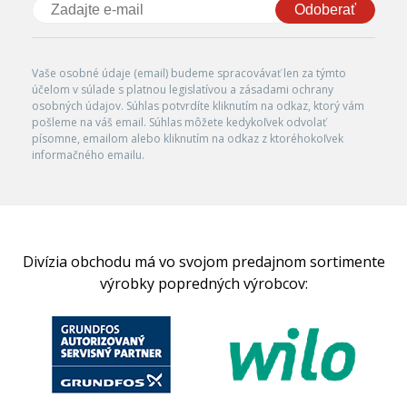
Odoberať
Vaše osobné údaje (email) budeme spracovávať len za týmto
účelom v súlade s platnou legislatívou a zásadami ochrany
osobných údajov. Súhlas potvrdíte kliknutím na odkaz, ktorý vám
pošleme na váš email. Súhlas môžete kedykoľvek odvolať
písomne, emailom alebo kliknutím na odkaz z ktoréhokoľvek
informačného emailu.
Divízia obchodu má vo svojom predajnom sortimente
výrobky popredných výrobcov: