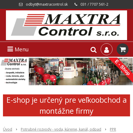
odbyt@maxtracontrol.sk
031 / 7707 561-2
Menu
E-shop je určený pre veľkoobchod a
montážne firmy
Úvod
Potrubné rozvody - voda, kúrenie, kanál, odpad
PPR