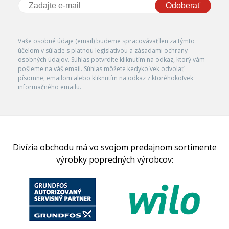
Odoberať
Vaše osobné údaje (email) budeme spracovávať len za týmto
účelom v súlade s platnou legislatívou a zásadami ochrany
osobných údajov. Súhlas potvrdíte kliknutím na odkaz, ktorý vám
pošleme na váš email. Súhlas môžete kedykoľvek odvolať
písomne, emailom alebo kliknutím na odkaz z ktoréhokoľvek
informačného emailu.
Divízia obchodu má vo svojom predajnom sortimente
výrobky popredných výrobcov: