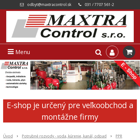
odbyt@maxtracontrol.sk
031 / 7707 561-2
Menu
E-shop je určený pre veľkoobchod a
montážne firmy
Úvod
Potrubné rozvody - voda, kúrenie, kanál, odpad
PPR