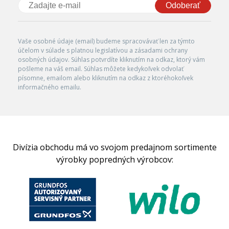
Odoberať
Vaše osobné údaje (email) budeme spracovávať len za týmto
účelom v súlade s platnou legislatívou a zásadami ochrany
osobných údajov. Súhlas potvrdíte kliknutím na odkaz, ktorý vám
pošleme na váš email. Súhlas môžete kedykoľvek odvolať
písomne, emailom alebo kliknutím na odkaz z ktoréhokoľvek
informačného emailu.
Divízia obchodu má vo svojom predajnom sortimente
výrobky popredných výrobcov: