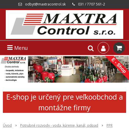
odbyt@maxtracontrol.sk
031 / 7707 561-2
Menu
E-shop je určený pre veľkoobchod a
montážne firmy
Úvod
Potrubné rozvody - voda, kúrenie, kanál, odpad
PPR