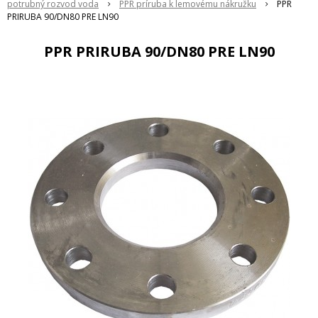
potrubný rozvod voda
PPR príruba k lemovému nákružku
PPR
PRIRUBA 90/DN80 PRE LN90
PPR PRIRUBA 90/DN80 PRE LN90