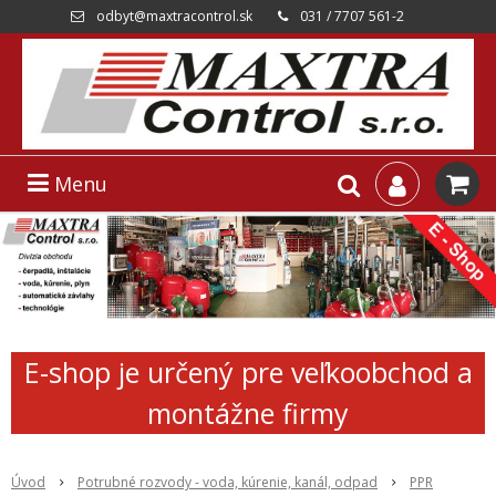
odbyt@maxtracontrol.sk
031 / 7707 561-2
Menu
E-shop je určený pre veľkoobchod a
montážne firmy
Úvod
Potrubné rozvody - voda, kúrenie, kanál, odpad
PPR