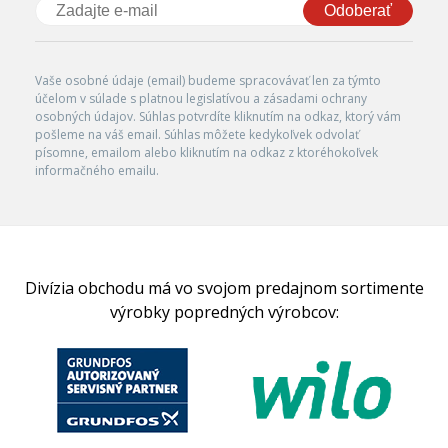
Odoberať
Vaše osobné údaje (email) budeme spracovávať len za týmto
účelom v súlade s platnou legislatívou a zásadami ochrany
osobných údajov. Súhlas potvrdíte kliknutím na odkaz, ktorý vám
pošleme na váš email. Súhlas môžete kedykoľvek odvolať
písomne, emailom alebo kliknutím na odkaz z ktoréhokoľvek
informačného emailu.
Divízia obchodu má vo svojom predajnom sortimente
výrobky popredných výrobcov: