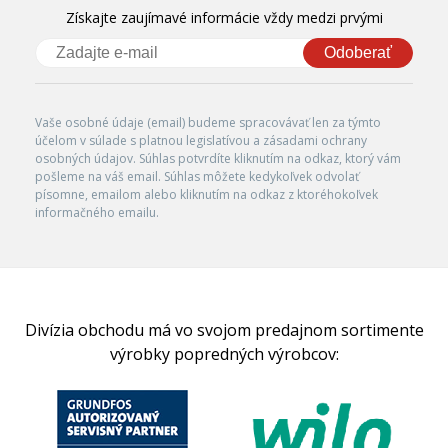
Získajte zaujímavé informácie vždy medzi prvými
Odoberať
Vaše osobné údaje (email) budeme spracovávať len za týmto
účelom v súlade s platnou legislatívou a zásadami ochrany
osobných údajov. Súhlas potvrdíte kliknutím na odkaz, ktorý vám
pošleme na váš email. Súhlas môžete kedykoľvek odvolať
písomne, emailom alebo kliknutím na odkaz z ktoréhokoľvek
informačného emailu.
Divízia obchodu má vo svojom predajnom sortimente
výrobky popredných výrobcov: