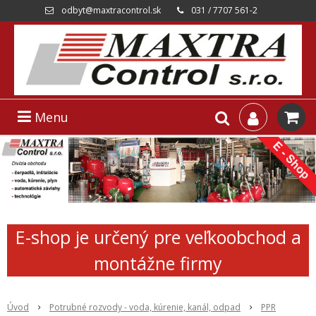
odbyt@maxtracontrol.sk
031 / 7707 561-2
Menu
E-shop je určený pre veľkoobchod a
montážne firmy
Úvod
Potrubné rozvody - voda, kúrenie, kanál, odpad
PPR