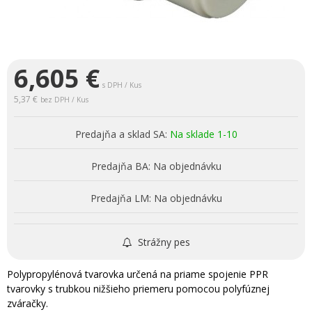
6,605
€
s DPH / Kus
5,37 €
bez DPH / Kus
Predajňa a sklad SA:
Na sklade 1-10
Predajňa BA:
Na objednávku
Predajňa LM:
Na objednávku
Strážny pes
Polypropylénová tvarovka určená na priame spojenie PPR
tvarovky s trubkou nižšieho priemeru pomocou polyfúznej
zváračky.