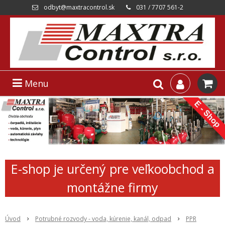
odbyt@maxtracontrol.sk
031 / 7707 561-2
Menu
E-shop je určený pre veľkoobchod a
montážne firmy
Úvod
Potrubné rozvody - voda, kúrenie, kanál, odpad
PPR