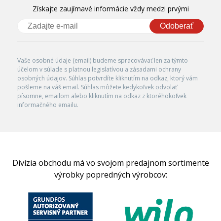
Získajte zaujímavé informácie vždy medzi prvými
Odoberať
Vaše osobné údaje (email) budeme spracovávať len za týmto
účelom v súlade s platnou legislatívou a zásadami ochrany
osobných údajov. Súhlas potvrdíte kliknutím na odkaz, ktorý vám
pošleme na váš email. Súhlas môžete kedykoľvek odvolať
písomne, emailom alebo kliknutím na odkaz z ktoréhokoľvek
informačného emailu.
Divízia obchodu má vo svojom predajnom sortimente
výrobky popredných výrobcov: