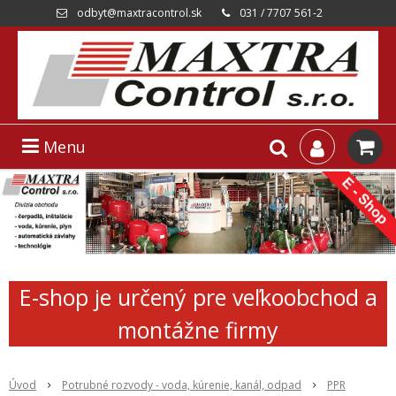
odbyt@maxtracontrol.sk
031 / 7707 561-2
Menu
E-shop je určený pre veľkoobchod a
montážne firmy
Úvod
Potrubné rozvody - voda, kúrenie, kanál, odpad
PPR