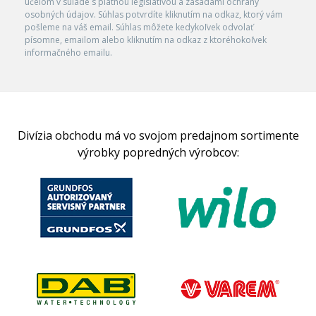
účelom v súlade s platnou legislatívou a zásadami ochrany
osobných údajov. Súhlas potvrdíte kliknutím na odkaz, ktorý vám
pošleme na váš email. Súhlas môžete kedykoľvek odvolať
písomne, emailom alebo kliknutím na odkaz z ktoréhokoľvek
informačného emailu.
Divízia obchodu má vo svojom predajnom sortimente
výrobky popredných výrobcov: