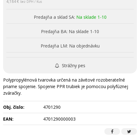
4,184 €
bez DPH / Kus
Predajňa a sklad SA:
Na sklade 1-10
Predajňa BA:
Na sklade 1-10
Predajňa LM:
Na objednávku
Strážny pes
Polypropylénová tvarovka určená na závitové rozoberateľné
priame spojenie. Spojenie PPR trubiek je pomocou polyfúznej
zváračky.
Obj. čislo:
4701290
EAN:
4701290000003