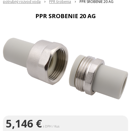
potrubný rozvod voda
PPR šrobenia
PPR SROBENIE 20 AG
PPR SROBENIE 20 AG
5,146
€
s DPH / Kus